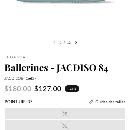
1
/
12
LAURA VITA
Ballerines - JACDISO 84
JACDISO84Ciel37
$180.00
$127.00
- 29%
POINTURE:
37
Guides des tailles
35
36