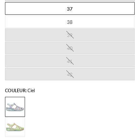
37
38
39
40
41
42
COULEUR:
Ciel