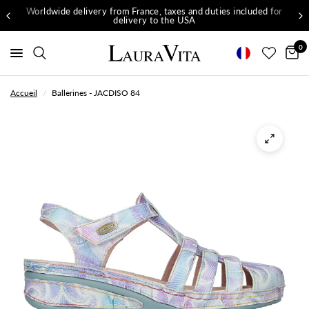
Worldwide delivery from France, taxes and duties included for
delivery to the USA
0
Accueil
/
Ballerines - JACDISO 84