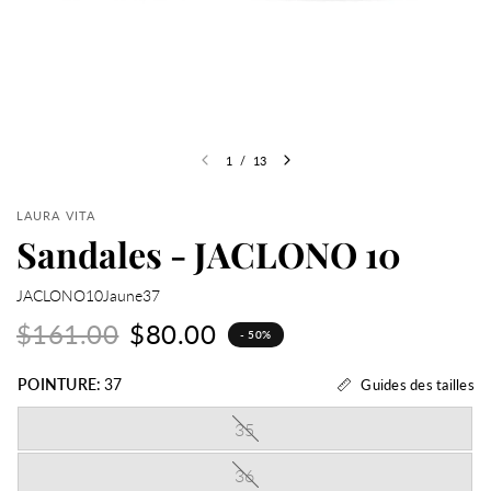
1
/
13
LAURA VITA
Sandales - JACLONO 10
JACLONO10Jaune37
$161.00
$80.00
- 50%
POINTURE:
37
Guides des tailles
35
36