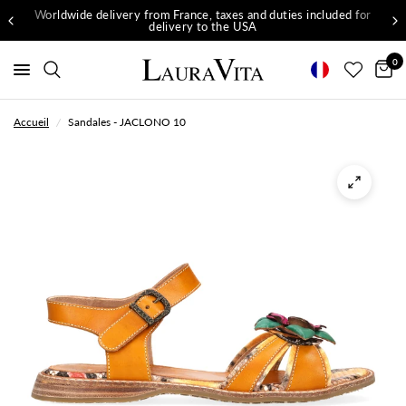
Worldwide delivery from France, taxes and duties included for
delivery to the USA
0
Accueil
/
Sandales - JACLONO 10