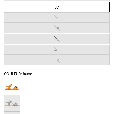
37
38
39
40
41
42
COULEUR:
Jaune
Jeans