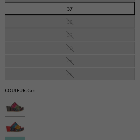
37
38
39
40
41
42
COULEUR:
Gris