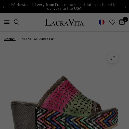
Worldwide delivery from France, taxes and duties included for
delivery to the USA
0
Accueil
/
Mules - JACMBEO 01