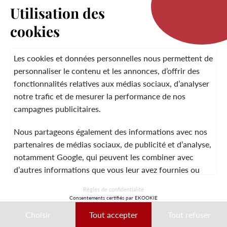
Utilisation des
cookies
LA MARQUE
Les cookies et données personnelles nous permettent de
personnaliser le contenu et les annonces, d’offrir des
fonctionnalités relatives aux médias sociaux, d’analyser
SERVICE CLIENT
notre trafic et de mesurer la performance de nos
campagnes publicitaires.
Nous partageons également des informations avec nos
MENTIONS LÉGALES
CGV
CONTACT
partenaires de médias sociaux, de publicité et d’analyse,
notamment Google, qui peuvent les combiner avec
d’autres informations que vous leur avez fournies ou
qu’ils ont collectées lors de votre utilisation de leurs
© 2026 Laura Vita
Règles de confidentialité
services.
Consentements certifiés par EKOOKIE
DESIGNED BY LOBSTTER
Choisir
Tout accepter
Tout refuser
Ces données peuvent notamment être utilisées à des