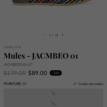
1
/
12
LAURA VITA
Mules - JACMBEO 01
JACMBEO01Gris37
$179.00
$89.00
- 50%
POINTURE:
37
Guides des tailles
35
36