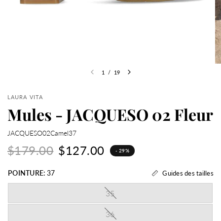
1
/
19
LAURA VITA
Mules - JACQUESO 02 Fleur
JACQUESO02Camel37
$179.00
$127.00
- 29%
POINTURE:
37
Guides des tailles
35
36