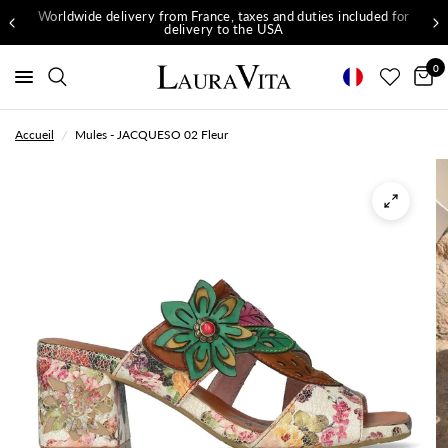
Worldwide delivery from France, taxes and duties included for
delivery to the USA
0
Accueil
/
Mules - JACQUESO 02 Fleur