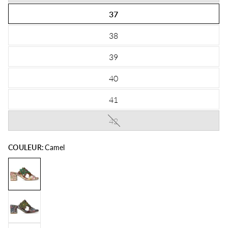
37
38
39
40
41
42
COULEUR:
Camel