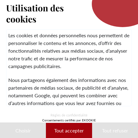
Utilisation des
cookies
LA MARQUE
Les cookies et données personnelles nous permettent de
personnaliser le contenu et les annonces, d’offrir des
fonctionnalités relatives aux médias sociaux, d’analyser
SERVICE CLIENT
notre trafic et de mesurer la performance de nos
campagnes publicitaires.
Nous partageons également des informations avec nos
MENTIONS LÉGALES
CGV
CONTACT
partenaires de médias sociaux, de publicité et d’analyse,
notamment Google, qui peuvent les combiner avec
d’autres informations que vous leur avez fournies ou
qu’ils ont collectées lors de votre utilisation de leurs
© 2026 Laura Vita
Règles de confidentialité
services.
Consentements certifiés par EKOOKIE
DESIGNED BY LOBSTTER
Choisir
Tout accepter
Tout refuser
Ces données peuvent notamment être utilisées à des