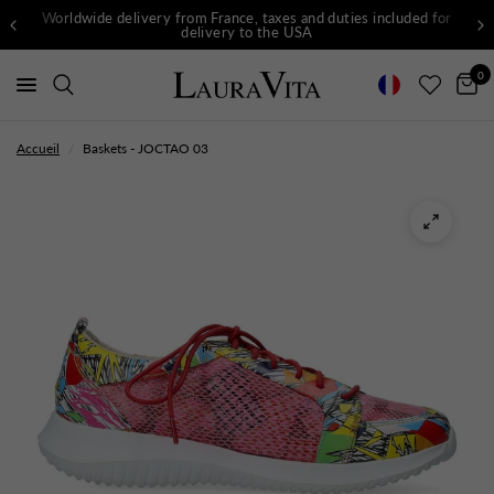
Worldwide delivery from France, taxes and duties included for
delivery to the USA
0
Accueil
/
Baskets - JOCTAO 03