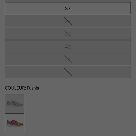
37
38
39
40
41
42
COULEUR:
Fushia
Bleu