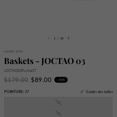
1
/
24
LAURA VITA
Baskets - JOCTAO 03
JOCTAO03Fushia37
$179.00
$89.00
- 50%
POINTURE:
37
Guides des tailles
35
36