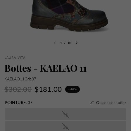
1
/
10
LAURA VITA
Bottes - KAELAO 11
KAELAO11Gris37
$302.00
$181.00
- 40%
POINTURE:
37
Guides des tailles
35
36