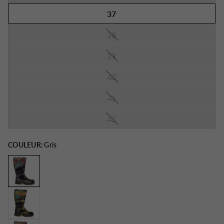
37
38
39
40
41
42
COULEUR:
Gris