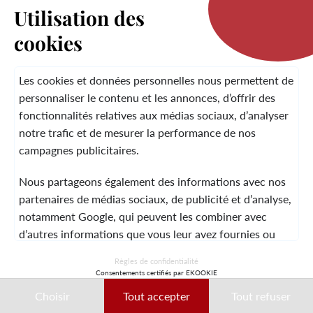
Utilisation des
cookies
LA MARQUE
Les cookies et données personnelles nous permettent de
personnaliser le contenu et les annonces, d’offrir des
fonctionnalités relatives aux médias sociaux, d’analyser
SERVICE CLIENT
notre trafic et de mesurer la performance de nos
campagnes publicitaires.
Nous partageons également des informations avec nos
MENTIONS LÉGALES
CGV
CONTACT
partenaires de médias sociaux, de publicité et d’analyse,
notamment Google, qui peuvent les combiner avec
d’autres informations que vous leur avez fournies ou
qu’ils ont collectées lors de votre utilisation de leurs
© 2026 Laura Vita
Règles de confidentialité
services.
Consentements certifiés par EKOOKIE
DESIGNED BY LOBSTTER
Choisir
Tout accepter
Tout refuser
Ces données peuvent notamment être utilisées à des