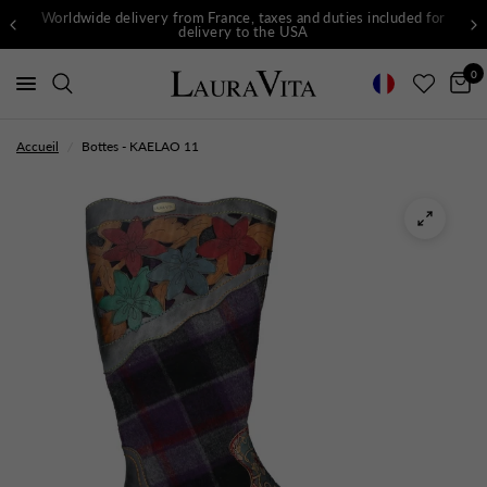
Worldwide delivery from France, taxes and duties included for
delivery to the USA
0
Accueil
/
Bottes - KAELAO 11