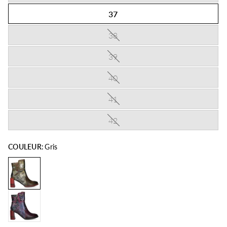
37
38
39
40
41
42
COULEUR:
Gris