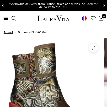
Worldwide delivery from France, taxes and duties included for
delivery to the USA
0
Accueil
/
Bottines - KAMAO 04