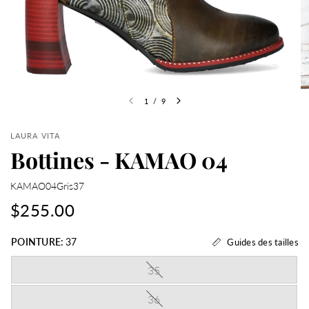
1
/
9
LAURA VITA
Bottines - KAMAO 04
KAMAO04Gris37
$255.00
POINTURE:
37
Guides des tailles
35
36