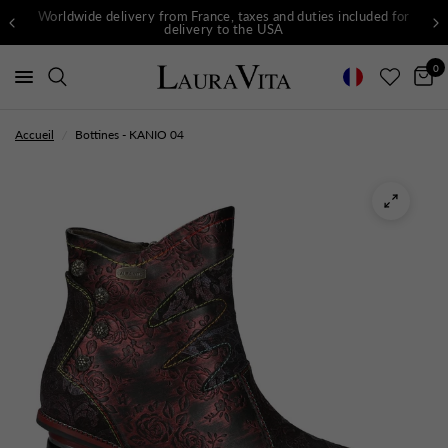
Worldwide delivery from France, taxes and duties included for
delivery to the USA
0
Accueil
/
Bottines - KANIO 04