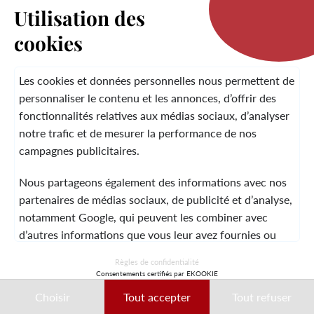
Utilisation des
cookies
LA MARQUE
Les cookies et données personnelles nous permettent de
personnaliser le contenu et les annonces, d’offrir des
fonctionnalités relatives aux médias sociaux, d’analyser
SERVICE CLIENT
notre trafic et de mesurer la performance de nos
campagnes publicitaires.
Nous partageons également des informations avec nos
MENTIONS LÉGALES
CGV
CONTACT
partenaires de médias sociaux, de publicité et d’analyse,
notamment Google, qui peuvent les combiner avec
d’autres informations que vous leur avez fournies ou
qu’ils ont collectées lors de votre utilisation de leurs
© 2026 Laura Vita
Règles de confidentialité
services.
Consentements certifiés par EKOOKIE
DESIGNED BY LOBSTTER
Choisir
Tout accepter
Tout refuser
Ces données peuvent notamment être utilisées à des