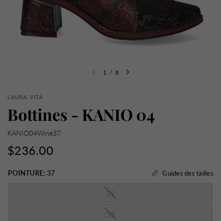
1
/
8
LAURA VITA
Bottines - KANIO 04
KANIO04Wine37
$236.00
POINTURE:
37
Guides des tailles
35
36