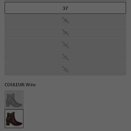
37
38
39
40
41
42
COULEUR:
Wine
Bleu