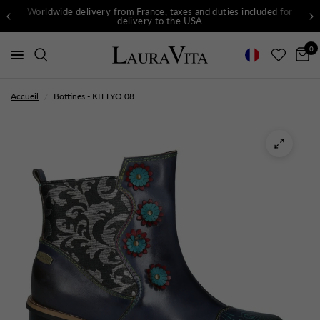
Worldwide delivery from France, taxes and duties included for
delivery to the USA
0
Accueil
/
Bottines - KITTYO 08