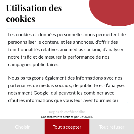
Utilisation des
cookies
LA MARQUE
Les cookies et données personnelles nous permettent de
personnaliser le contenu et les annonces, d’offrir des
fonctionnalités relatives aux médias sociaux, d’analyser
SERVICE CLIENT
notre trafic et de mesurer la performance de nos
campagnes publicitaires.
Nous partageons également des informations avec nos
MENTIONS LÉGALES
CGV
CONTACT
partenaires de médias sociaux, de publicité et d’analyse,
notamment Google, qui peuvent les combiner avec
d’autres informations que vous leur avez fournies ou
qu’ils ont collectées lors de votre utilisation de leurs
© 2026 Laura Vita
Règles de confidentialité
services.
Consentements certifiés par EKOOKIE
DESIGNED BY LOBSTTER
Choisir
Tout accepter
Tout refuser
Ces données peuvent notamment être utilisées à des