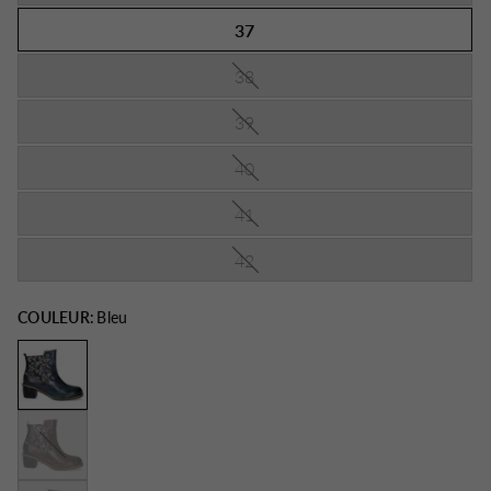
37
38
39
40
41
42
COULEUR:
Bleu
Choco