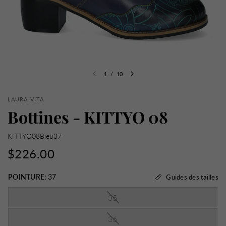
1
/
10
LAURA VITA
Bottines - KITTYO 08
KITTYO08Bleu37
$226.00
POINTURE:
37
Guides des tailles
35
36