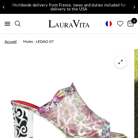
Worldwide delivery from France, taxes and duties included for
delivery to the USA
0
Accueil
/
Mules - LEDAO 07