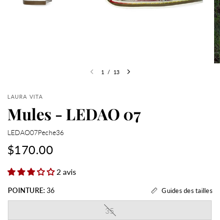
1
/
13
LAURA VITA
Mules - LEDAO 07
LEDAO07Peche36
$170.00
2 avis
POINTURE:
36
Guides des tailles
35