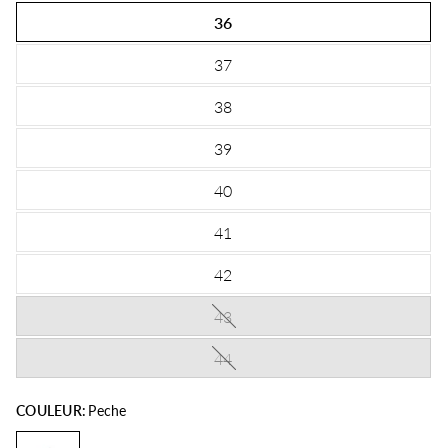
36
37
38
39
40
41
42
43
44
COULEUR:
Peche