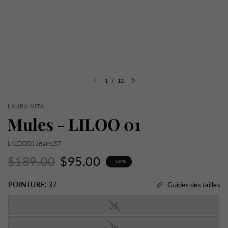
1
/
12
LAURA VITA
Mules - LILOO 01
LILOO01Jeans37
$189.00
$95.00
- 50%
POINTURE:
37
Guides des tailles
35
36