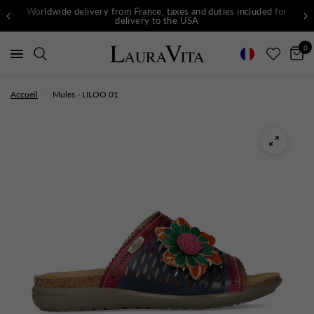
Worldwide delivery from France, taxes and duties included for
delivery to the USA
0
Accueil
/
Mules - LILOO 01