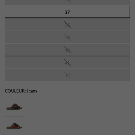
37
38
39
40
41
42
COULEUR:
Jeans