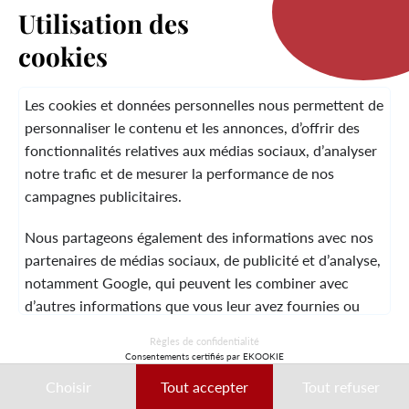
Utilisation des
cookies
LA MARQUE
Les cookies et données personnelles nous permettent de
personnaliser le contenu et les annonces, d’offrir des
fonctionnalités relatives aux médias sociaux, d’analyser
SERVICE CLIENT
notre trafic et de mesurer la performance de nos
campagnes publicitaires.
Nous partageons également des informations avec nos
MENTIONS LÉGALES
CGV
CONTACT
partenaires de médias sociaux, de publicité et d’analyse,
notamment Google, qui peuvent les combiner avec
d’autres informations que vous leur avez fournies ou
qu’ils ont collectées lors de votre utilisation de leurs
© 2026 Laura Vita
Règles de confidentialité
services.
Consentements certifiés par EKOOKIE
DESIGNED BY LOBSTTER
Choisir
Tout accepter
Tout refuser
Ces données peuvent notamment être utilisées à des