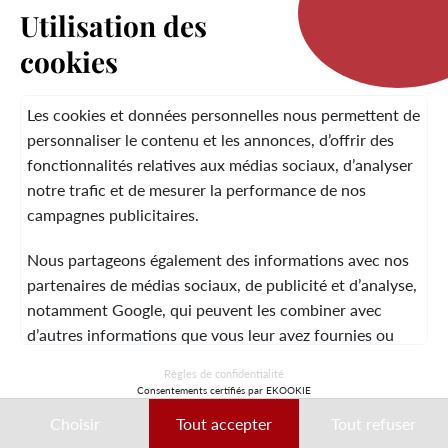
Utilisation des
cookies
LA MARQUE
Les cookies et données personnelles nous permettent de
personnaliser le contenu et les annonces, d’offrir des
fonctionnalités relatives aux médias sociaux, d’analyser
SERVICE CLIENT
notre trafic et de mesurer la performance de nos
campagnes publicitaires.
Nous partageons également des informations avec nos
MENTIONS LÉGALES
CGV
CONTACT
partenaires de médias sociaux, de publicité et d’analyse,
notamment Google, qui peuvent les combiner avec
d’autres informations que vous leur avez fournies ou
qu’ils ont collectées lors de votre utilisation de leurs
© 2026 Laura Vita
Règles de confidentialité
services.
Consentements certifiés par EKOOKIE
DESIGNED BY LOBSTTER
Choisir
Tout accepter
Tout refuser
Ces données peuvent notamment être utilisées à des