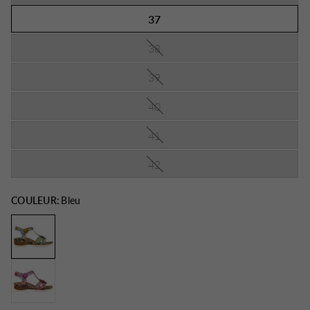
37
38
39
40
41
42
COULEUR:
Bleu