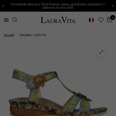
Worldwide delivery from France, taxes and duties included for
delivery to the USA
0
Accueil
/
Sandales - LYZO 04