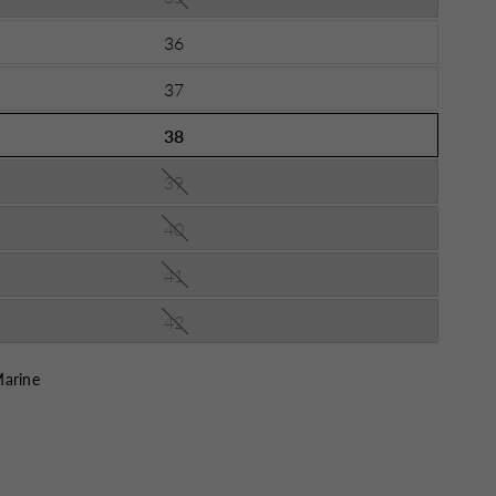
36
37
38
39
40
41
42
arine