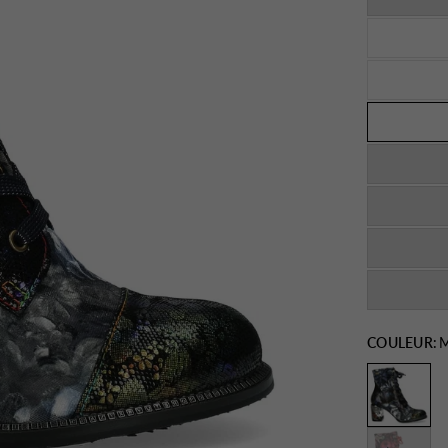
COULEUR:
M
Mauve