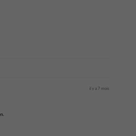
il y a 7 mois
n.