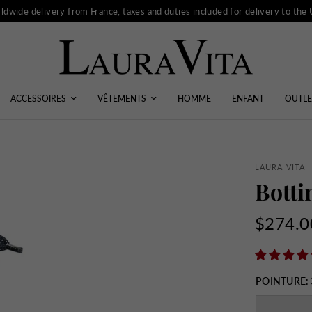
ldwide delivery from France, taxes and duties included for delivery to the
ACCESSOIRES
VÊTEMENTS
HOMME
ENFANT
OUTLE
LAURA VITA
Bott
$274.0
POINTURE: