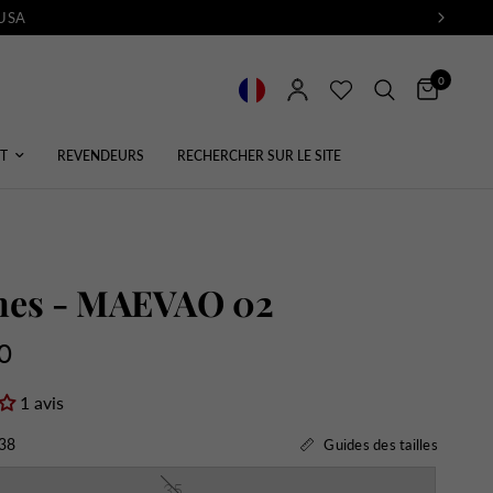
 USA
0
T
REVENDEURS
RECHERCHER SUR LE SITE
ines - MAEVAO 02
0
1 avis
38
Guides des tailles
35