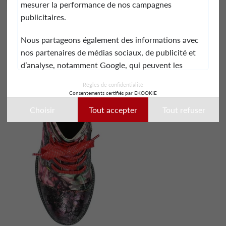
mesurer la performance de nos campagnes
publicitaires.
Nous partageons également des informations avec
nos partenaires de médias sociaux, de publicité et
d’analyse, notamment Google, qui peuvent les
combiner avec d’autres informations que vous leur
Règles de confidentialité
avez fournies ou qu’ils ont collectées lors de votre
Consentements certifiés par EKOOKIE
utilisation de leurs services.
Choisir
Tout accepter
Tout refuser
Ces données peuvent notamment être utilisées à
des fins de personnalisation des annonces. Vous
pouvez accepter, refuser ou personnaliser vos choix
à tout moment.