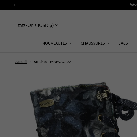
Wor
Mettre
à
jour
le
pays/la
NOUVEAUTÉS
CHAUSSURES
SACS
région
Accueil
/
Bottines - MAEVAO 02