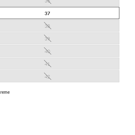
36
37
38
39
40
41
42
reme