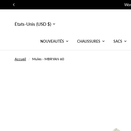
Wor
Mettre
à
jour
le
pays/la
NOUVEAUTÉS
CHAUSSURES
SACS
région
Accueil
/
Mules - MBRYAN 60