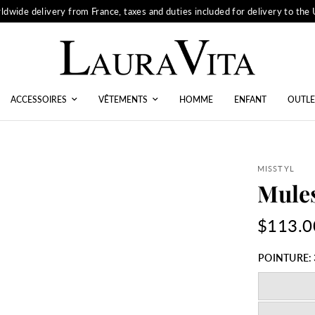
ldwide delivery from France, taxes and duties included for delivery to the
ACCESSOIRES
VÊTEMENTS
HOMME
ENFANT
OUTLE
MISSTYL
Mule
$113.0
POINTURE: