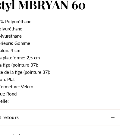
styl MBRYAN 60
% Polyuréthane
olyuréthane
olyuréthane
érieure: Gomme
alon: 4 cm
a plateforme: 2,5 cm
a tige (pointure 37):
e de la tige (pointure 37):
on: Plat
fermeture: Velcro
ut: Rond
elle:
t retours