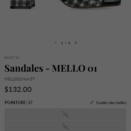
1
/
6
MISSTYL
Sandales - MELLO 01
MELLO01Noir37
$132.00
POINTURE:
37
Guides des tailles
35
36