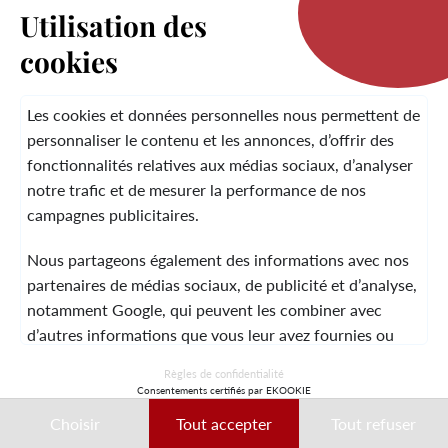
Utilisation des
cookies
LA MARQUE
Les cookies et données personnelles nous permettent de
personnaliser le contenu et les annonces, d’offrir des
fonctionnalités relatives aux médias sociaux, d’analyser
SERVICE CLIENT
notre trafic et de mesurer la performance de nos
campagnes publicitaires.
Nous partageons également des informations avec nos
MENTIONS LÉGALES
CGV
CONTACT
partenaires de médias sociaux, de publicité et d’analyse,
notamment Google, qui peuvent les combiner avec
d’autres informations que vous leur avez fournies ou
qu’ils ont collectées lors de votre utilisation de leurs
© 2026 Laura Vita
Règles de confidentialité
services.
Consentements certifiés par EKOOKIE
DESIGNED BY LOBSTTER
Choisir
Tout accepter
Tout refuser
Ces données peuvent notamment être utilisées à des