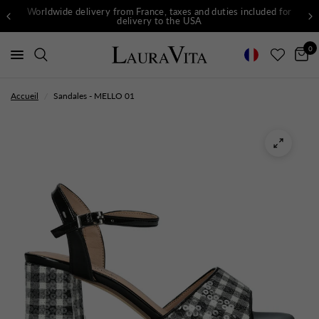
Worldwide delivery from France, taxes and duties included for
delivery to the USA
0
Accueil
/
Sandales - MELLO 01