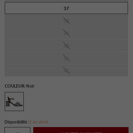
37
38
39
40
41
42
COULEUR:
Noir
Disponibilité :
1 en stock