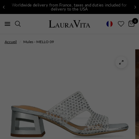
Worldwide delivery from France, taxes and duties included for
delivery to the USA
0
Accueil
/
Mules - MELLO 09