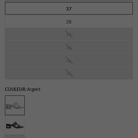
37
38
39
40
41
42
COULEUR:
Argent