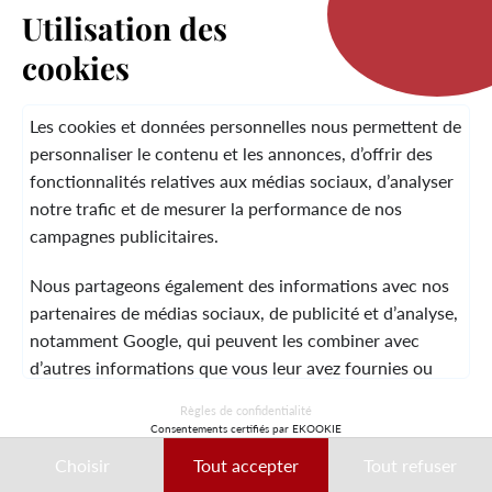
Utilisation des
cookies
LA MARQUE
Les cookies et données personnelles nous permettent de
personnaliser le contenu et les annonces, d’offrir des
fonctionnalités relatives aux médias sociaux, d’analyser
SERVICE CLIENT
notre trafic et de mesurer la performance de nos
campagnes publicitaires.
Nous partageons également des informations avec nos
MENTIONS LÉGALES
CGV
CONTACT
partenaires de médias sociaux, de publicité et d’analyse,
notamment Google, qui peuvent les combiner avec
d’autres informations que vous leur avez fournies ou
qu’ils ont collectées lors de votre utilisation de leurs
© 2026 Laura Vita
Règles de confidentialité
services.
Consentements certifiés par EKOOKIE
DESIGNED BY LOBSTTER
Choisir
Tout accepter
Tout refuser
Ces données peuvent notamment être utilisées à des