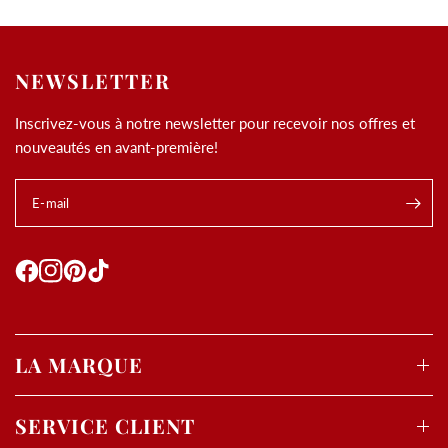
NEWSLETTER
Inscrivez-vous à notre newsletter pour recevoir nos offres et
nouveautés en avant-première!
E-mail
.
Utilisation des
cookies
LA MARQUE
Les cookies et données personnelles nous permettent de
personnaliser le contenu et les annonces, d’offrir des
fonctionnalités relatives aux médias sociaux, d’analyser
SERVICE CLIENT
notre trafic et de mesurer la performance de nos