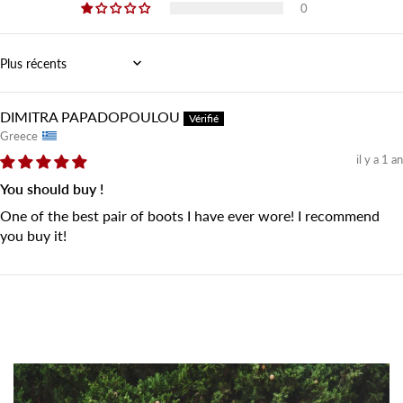
0
Sort by
DIMITRA PAPADOPOULOU
Greece
il y a 1 an
You should buy !
One of the best pair of boots I have ever wore! I recommend
you buy it!