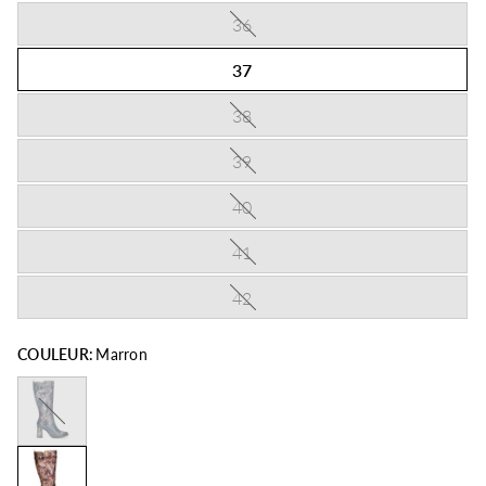
36
37
38
39
40
41
42
COULEUR:
Marron
Bleu