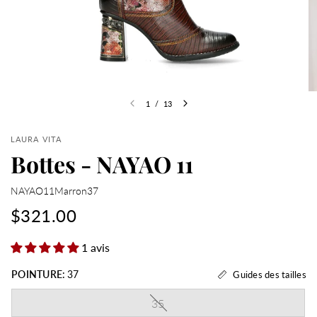
1
/
13
LAURA VITA
Bottes - NAYAO 11
NAYAO11Marron37
$321.00
1 avis
POINTURE:
37
Guides des tailles
35