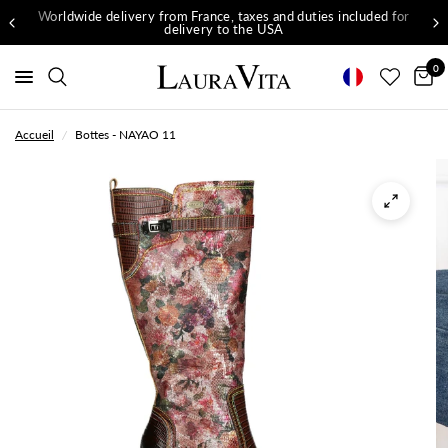
Worldwide delivery from France, taxes and duties included for
delivery to the USA
0
Accueil
/
Bottes - NAYAO 11