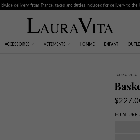
ldwide delivery from France, taxes and duties included for delivery to the
ACCESSOIRES
VÊTEMENTS
HOMME
ENFANT
OUTLE
LAURA VITA
Baske
$227.0
POINTURE: