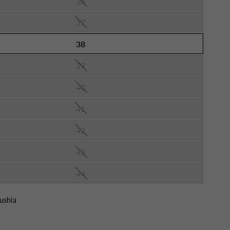
36
37
38
39
40
41
42
43
44
ushia