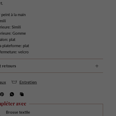
t.
 peint à la main
mili
ieure: Simili
érieure: Gomme
alon: plat
a plateforme: plat
fermeture: velcro
t retours
aux
Entretien
pléter avec
Brosse textile