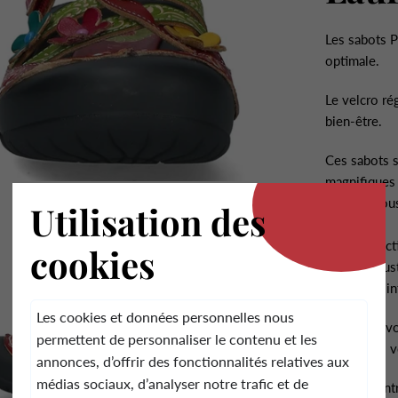
Les sabots P
optimale.
Le velcro ré
bien-être.
.
Ces sabots s
magnifiques 
pas que vous
Utilisation des
Sa construct
cookies
que la robus
utilisation i
Les cookies et données personnelles nous
Que vous vou
permettent de personnaliser le contenu et les
ces sabots v
annonces, d’offrir des fonctionnalités relatives aux
médias sociaux, d’analyser notre trafic et de
Conseil: ent