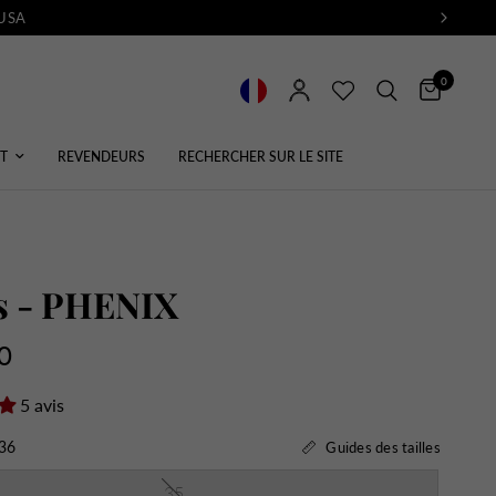
 USA
0
T
REVENDEURS
RECHERCHER SUR LE SITE
s - PHENIX
0
5 avis
36
Guides des tailles
35