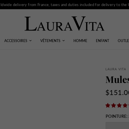
ldwide delivery from France, taxes and duties included for delivery to the
ACCESSOIRES
VÊTEMENTS
HOMME
ENFANT
OUTLE
LAURA VITA
Mule
$151.0
POINTURE: