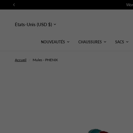
Wor
Mettre
à
jour
le
pays/la
NOUVEAUTÉS
CHAUSSURES
SACS
région
Accueil
/
Mules - PHENIX