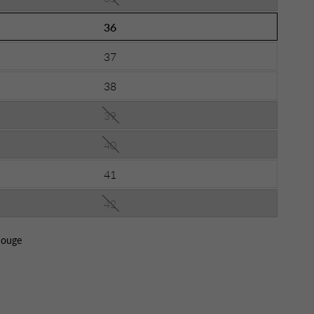
36
37
38
39
40
41
42
ouge