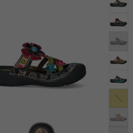
Violet
Jaune
Fushia
Orange