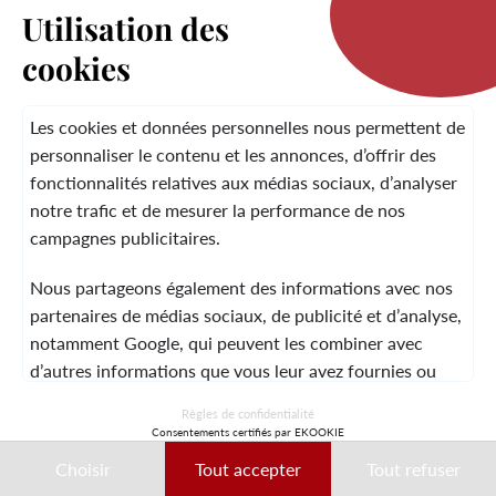
Utilisation des
cookies
LA MARQUE
Les cookies et données personnelles nous permettent de
personnaliser le contenu et les annonces, d’offrir des
fonctionnalités relatives aux médias sociaux, d’analyser
SERVICE CLIENT
notre trafic et de mesurer la performance de nos
campagnes publicitaires.
Nous partageons également des informations avec nos
MENTIONS LÉGALES
CGV
CONTACT
partenaires de médias sociaux, de publicité et d’analyse,
notamment Google, qui peuvent les combiner avec
d’autres informations que vous leur avez fournies ou
qu’ils ont collectées lors de votre utilisation de leurs
© 2026 Laura Vita
Règles de confidentialité
services.
Consentements certifiés par EKOOKIE
DESIGNED BY LOBSTTER
Choisir
Tout accepter
Tout refuser
Ces données peuvent notamment être utilisées à des