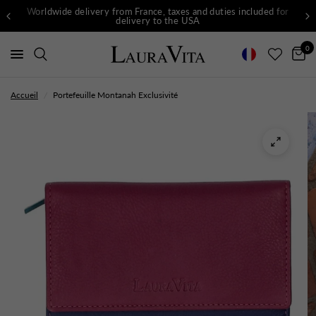
Worldwide delivery from France, taxes and duties included for
delivery to the USA
0
Accueil
/
Portefeuille Montanah Exclusivité