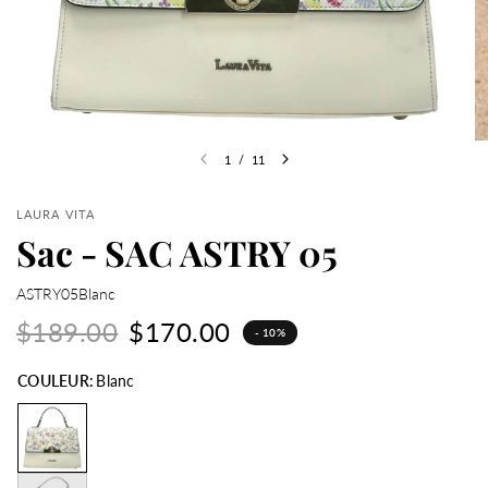
1
/
11
LAURA VITA
Sac - SAC ASTRY 05
ASTRY05Blanc
$189.00
$170.00
- 10%
COULEUR:
Blanc
Orange