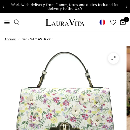
Worldwide delivery from France, taxes and duties included for
delivery to the USA
0
Accueil
/
Sac - SAC ASTRY 05