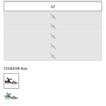
37
38
39
40
41
42
COULEUR:
Noir