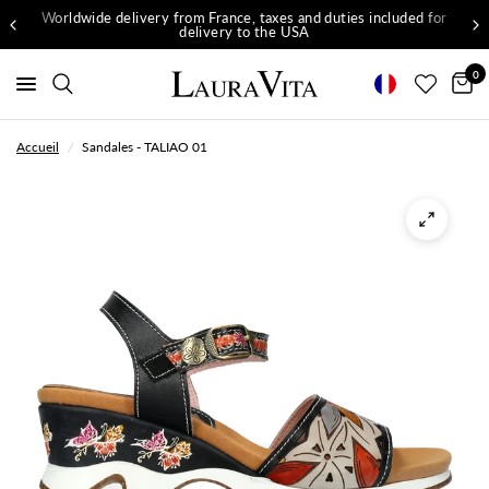
Worldwide delivery from France, taxes and duties included for
delivery to the USA
0
Accueil
/
Sandales - TALIAO 01