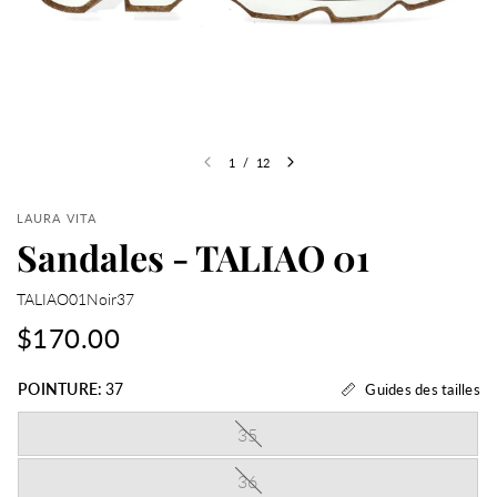
1
/
12
LAURA VITA
Sandales - TALIAO 01
TALIAO01Noir37
$170.00
POINTURE:
37
Guides des tailles
35
36