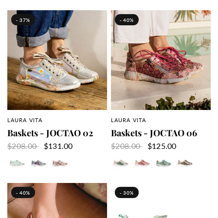
- 37%
- 40%
LAURA VITA
LAURA VITA
APERÇU RAPIDE
APERÇU RAPIDE
Baskets - JOCTAO 02
Baskets - JOCTAO 06
$208.00
$131.00
$208.00
$125.00
Argent
Bleu
Rose
Blanc
Cerise
Jeans
Taupe
- 40%
- 30%