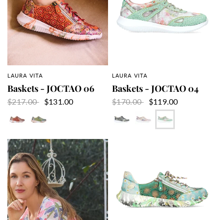
LAURA VITA
LAURA VITA
APERÇU RAPIDE
APERÇU RAPIDE
Baskets - JOCTAO 06
Baskets - JOCTAO 04
$217.00
$131.00
$170.00
$119.00
Rouge
Vert
Noir
Rose
Vert