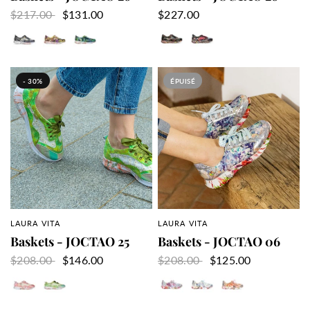
$217.00
$131.00
$227.00
Noir
Orange
Vert
Acier
Rouge
- 30%
ÉPUISÉ
LAURA VITA
LAURA VITA
APERÇU RAPIDE
APERÇU RAPIDE
Baskets - JOCTAO 25
Baskets - JOCTAO 06
$208.00
$146.00
$208.00
$125.00
Rose
Vert
Lilas
Mauve
Orange