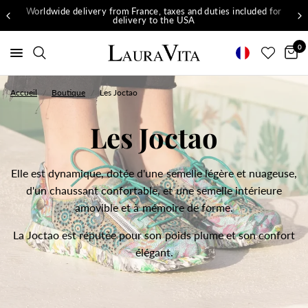
Worldwide delivery from France, taxes and duties included for
delivery to the USA
0
Accueil
/
Boutique
/
Les Joctao
Les Joctao
Elle est dynamique, dotée d'une semelle légère et nuageuse,
d'un chaussant confortable, et une semelle intérieure
amovible et à mémoire de forme.
La Joctao est réputée pour son poids plume et son confort
élégant.