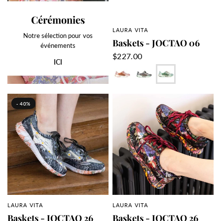
Cérémonies
LAURA VITA
APERÇU RAPIDE
Notre sélection pour vos
Baskets - JOCTAO 06
événements
$227.00
ICI
Abricot
Gris
Sapin
- 40%
LAURA VITA
LAURA VITA
APERÇU RAPIDE
APERÇU RAPIDE
Baskets - JOCTAO 26
Baskets - JOCTAO 26