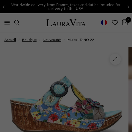
Worldwide delivery from France, taxes and duties included for
delivery to the USA
0
Accueil
/
Boutique
/
Nouveautés
/
Mules - DINO 22