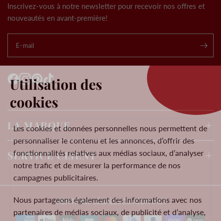
Inscrivez-vous à notre newsletter pour recevoir nos offres et
nouveautés en avant-première!
E-mail
.
Utilisation des
cookies
LA MARQUE
Les cookies et données personnelles nous permettent de
personnaliser le contenu et les annonces, d’offrir des
fonctionnalités relatives aux médias sociaux, d’analyser
SERVICE CLIENT
notre trafic et de mesurer la performance de nos
campagnes publicitaires.
Nous partageons également des informations avec nos
MENTIONS LÉGALES
CGV
CONTACT
partenaires de médias sociaux, de publicité et d’analyse,