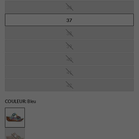
36
37
38
39
40
41
42
COULEUR:
Bleu
Café