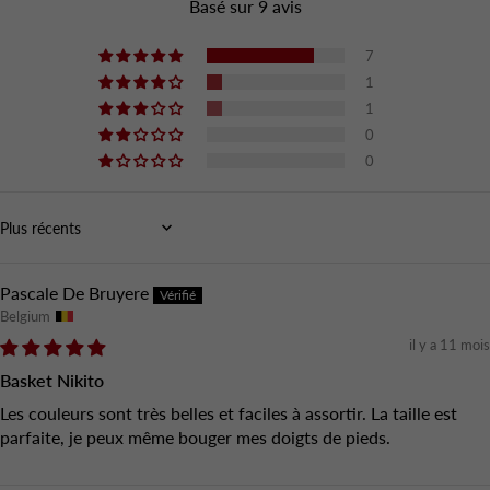
Basé sur 9 avis
7
1
1
0
0
Sort by
Pascale De Bruyere
Belgium
il y a 11 mois
Basket Nikito
Les couleurs sont très belles et faciles à assortir. La taille est
parfaite, je peux même bouger mes doigts de pieds.