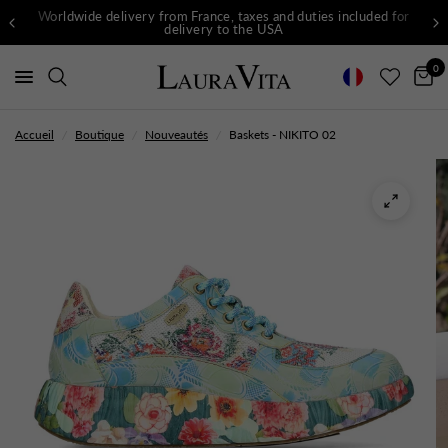
Worldwide delivery from France, taxes and duties included for
delivery to the USA
0
Accueil
/
Boutique
/
Nouveautés
/
Baskets - NIKITO 02