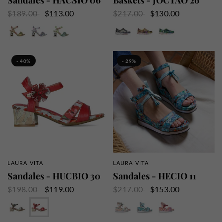
Sandales - HACSIO 06
Baskets - JOCTAO 26
$189.00
$113.00
$217.00
$130.00
Beige
Bleu
Vert
Noir
Orange
Vert
- 40%
- 29%
LAURA VITA
LAURA VITA
APERÇU RAPIDE
APERÇU RAPIDE
Sandales - HUCBIO 30
Sandales - HECIO 11
$198.00
$119.00
$217.00
$153.00
Gris
Rouge
Beige
Turquoise
Violet