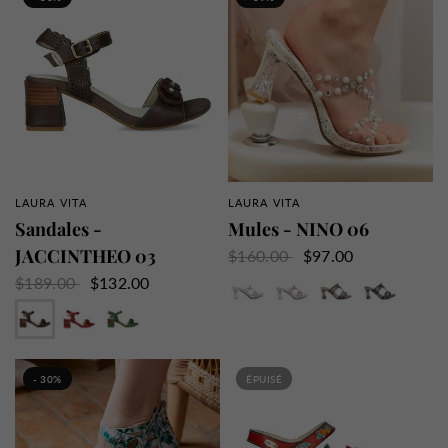
LAURA VITA
LAURA VITA
APERÇU RAPIDE
APERÇU RAPIDE
Sandales -
Mules - NINO 06
JACCINTHEO 03
$160.00
$97.00
Blanc
Doré
Gris
Noir
$189.00
$132.00
Café
Grenat
Menthe
Taupe
- 30%
ÉPUISÉ