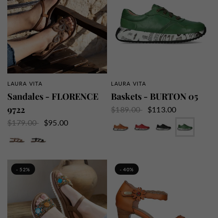
LAURA VITA
LAURA VITA
APERÇU RAPIDE
APERÇU RAPIDE
Sandales - FLORENCE
Baskets - BURTON 05
9722
$189.00
$113.00
Camel
Cerise
Dorian
Menthe
$179.00
$95.00
Camel
Noir
- 52%
- 40%