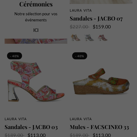
Cérémonies
LAURA VITA
APERÇU RAPIDE
Notre sélection pour vos
Sandales - JACBO 07
événements
$227.00
$159.00
ICI
Beige
Bleu
Rose
- 40%
- 40%
LAURA VITA
LAURA VITA
APERÇU RAPIDE
APERÇU RAPIDE
Sandales - JACBO 03
Mules - FACSCINEO 33
$189.00
$113.00
$189.00
$113.00