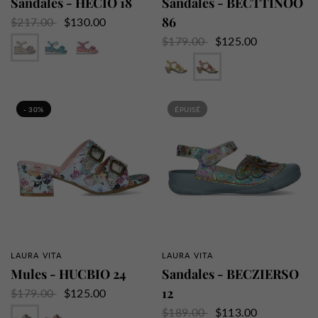
Sandales - HECIO 18
Sandales - BECTTINOO
86
$217.00
$130.00
Beige
Turquoise
Violet
$179.00
$125.00
Beige
Rouge
- 30%
ÉPUISÉ
LAURA VITA
LAURA VITA
APERÇU RAPIDE
APERÇU RAPIDE
Mules - HUCBIO 24
Sandales - BECZIERSO
12
$179.00
$125.00
Ciel
Rose
$189.00
$113.00