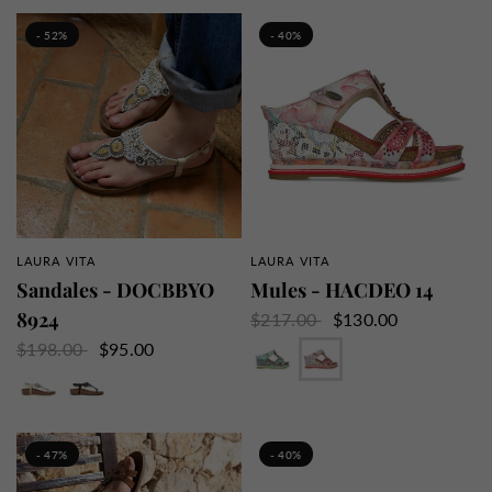
- 52%
- 40%
LAURA VITA
LAURA VITA
APERÇU RAPIDE
APERÇU RAPIDE
Sandales - DOCBBYO
Mules - HACDEO 14
8924
$217.00
$130.00
Bleu
Rose
$198.00
$95.00
Blanc
Noir
- 47%
- 40%