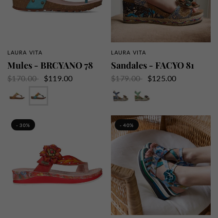
LAURA VITA
LAURA VITA
APERÇU RAPIDE
APERÇU RAPIDE
Mules - BRCYANO 78
Sandales - FACYO 81
$170.00
$119.00
$179.00
$125.00
Camel
Turquoise
Fushia
Bleu
Vert
- 30%
- 40%