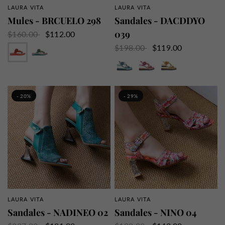
LAURA VITA
LAURA VITA
APERÇU RAPIDE
APERÇU RAPIDE
Mules - BRCUELO 298
Sandales - DACDDYO
039
$160.00
$112.00
Rouge
Turquoise
$198.00
$119.00
Bleu
Fushia
Jaune
- 20%
- 29%
LAURA VITA
LAURA VITA
APERÇU RAPIDE
APERÇU RAPIDE
Sandales - NADINEO 02
Sandales - NINO 04