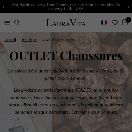
Worldwide delivery from France, taxes and duties included for
delivery to the USA
0
Accueil
/
Boutique
/
OUTLET Chaussures
OUTLET Chaussures
Les soldes d'été durent du 24 juin à 8h (heure de Paris) au 28
juillet 2026 à minuit.
Les produits achetés durant les SOLDES ne seront pas
remboursés. Les échanges sont autorisés dans la limite des
stocks disponibles et un ajustement de paiement vous sera
demandé lorsque nécessaire. Echanges sous 14 jours.