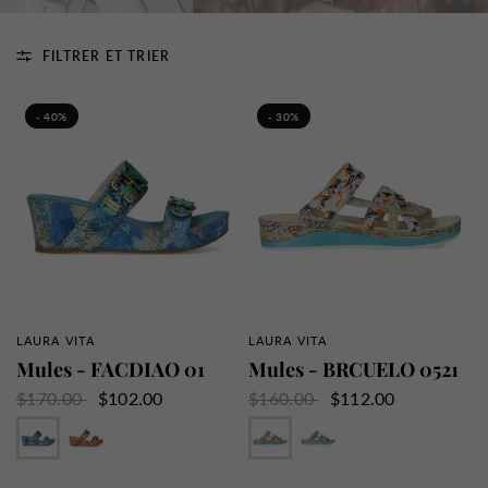
FILTRER ET TRIER
- 40%
- 30%
LAURA VITA
LAURA VITA
APERÇU RAPIDE
APERÇU RAPIDE
Mules - FACDIAO 01
Mules - BRCUELO 0521
$170.00
$102.00
$160.00
$112.00
Indigo
Orange
Abricot
Indigo