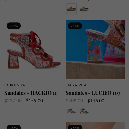
Camel
Taupe
- 30%
- 30%
LAURA VITA
LAURA VITA
APERÇU RAPIDE
APERÇU RAPIDE
Sandales - HACKIO 11
Sandales - LUCIEO 103
$227.00
$159.00
$208.00
$146.00
Cerise
Indigo
- 30%
- 39%