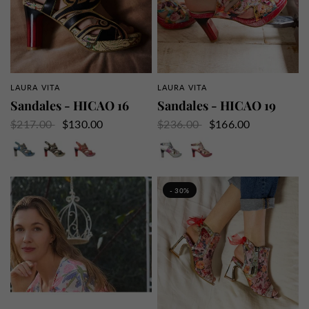
LAURA VITA
LAURA VITA
APERÇU RAPIDE
APERÇU RAPIDE
Sandales - HICAO 16
Sandales - HICAO 19
$217.00
$130.00
$236.00
$166.00
Jeans
Noir
Rouge
Blanc
Rouge
- 30%