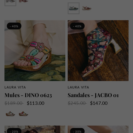
Argent
Orange
- 40%
- 40%
LAURA VITA
LAURA VITA
APERÇU RAPIDE
APERÇU RAPIDE
Mules - DINO 0623
Sandales - JACBO 01
$189.00
$113.00
$245.00
$147.00
Beige
Rouge
- 20%
- 30%