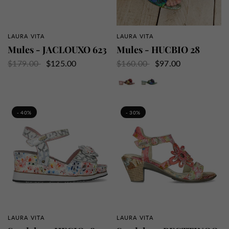
LAURA VITA
LAURA VITA
APERÇU RAPIDE
APERÇU RAPIDE
Mules - JACLOUXO 623
Mules - HUCBIO 28
$179.00
$125.00
$160.00
$97.00
Orange
Turquoise
- 40%
- 30%
LAURA VITA
LAURA VITA
APERÇU RAPIDE
APERÇU RAPIDE