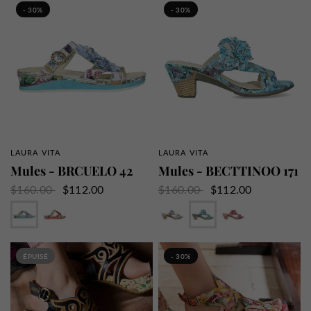
- 30%
- 30%
LAURA VITA
LAURA VITA
APERÇU RAPIDE
APERÇU RAPIDE
Mules - BRCUELO 42
Mules - BECTTINOO 171
$160.00
$112.00
$160.00
$112.00
Bleu
Cerise
Beige
Bleu
Rouge
ÉPUISÉ
- 30%