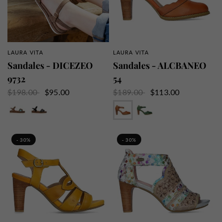
LAURA VITA
LAURA VITA
APERÇU RAPIDE
APERÇU RAPIDE
Sandales - DICEZEO
Sandales - ALCBANEO
9732
54
$198.00
$95.00
$189.00
$113.00
Camel
Noir
Camel
Vert
- 30%
- 30%