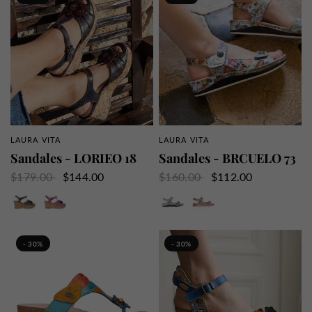
LAURA VITA
LAURA VITA
APERÇU RAPIDE
APERÇU RAPIDE
Sandales - LORIEO 18
Sandales - BRCUELO 73
$179.00
$144.00
$160.00
$112.00
Noir
Violet
Bleu
Rose
- 30%
- 30%