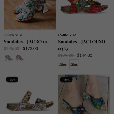
LAURA VITA
LAURA VITA
APERÇU RAPIDE
APERÇU RAPIDE
Sandales - JACBO 01
Sandales - JACLOUXO
0323
$245.00
$172.00
Vert
Violet
$179.00
$144.00
Gris
Rouge
- 30%
- 39%