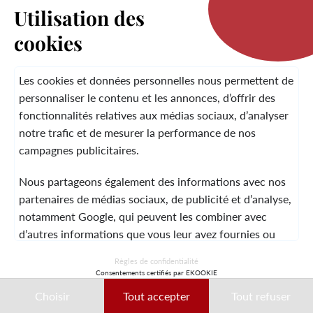
Utilisation des
cookies
LA MARQUE
Les cookies et données personnelles nous permettent de
personnaliser le contenu et les annonces, d’offrir des
fonctionnalités relatives aux médias sociaux, d’analyser
SERVICE CLIENT
notre trafic et de mesurer la performance de nos
campagnes publicitaires.
Nous partageons également des informations avec nos
MENTIONS LÉGALES
CGV
CONTACT
partenaires de médias sociaux, de publicité et d’analyse,
notamment Google, qui peuvent les combiner avec
d’autres informations que vous leur avez fournies ou
qu’ils ont collectées lors de votre utilisation de leurs
© 2026 Laura Vita
Règles de confidentialité
services.
Consentements certifiés par EKOOKIE
DESIGNED BY LOBSTTER
Choisir
Tout accepter
Tout refuser
Ces données peuvent notamment être utilisées à des