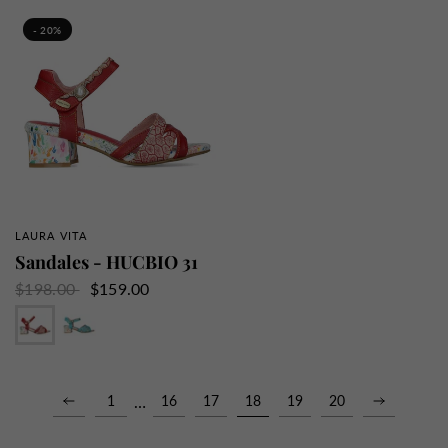
- 20%
LAURA VITA
APERÇU RAPIDE
Sandales - HUCBIO 31
$198.00
$159.00
Rouge
Turquoise
1
…
16
17
18
19
20