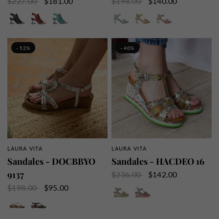
$227.00
$181.00
$198.00
$140.00
Noir
Rouge
Turquoise
Indigo
Jaune
Rouge
- 52%
- 40%
LAURA VITA
LAURA VITA
APERÇU RAPIDE
APERÇU RAPIDE
Sandales - DOCBBYO
Sandales - HACDEO 16
9137
$236.00
$142.00
Camel
Rouge
$198.00
$95.00
Blanc
Noir