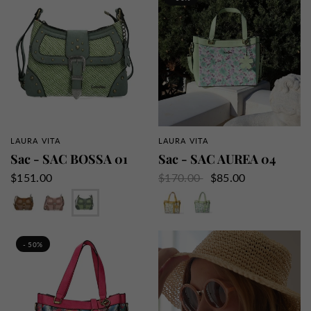
LAURA VITA
LAURA VITA
APERÇU RAPIDE
APERÇU RAPIDE
Sac - SAC BOSSA 01
Sac - SAC AUREA 04
$151.00
$170.00
$85.00
Café
Rose
Vert
Jaune
Vert
Blanc
Rose
Gris
- 50%