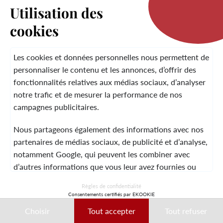
Utilisation des
cookies
LA MARQUE
Les cookies et données personnelles nous permettent de
personnaliser le contenu et les annonces, d’offrir des
fonctionnalités relatives aux médias sociaux, d’analyser
SERVICE CLIENT
notre trafic et de mesurer la performance de nos
campagnes publicitaires.
Nous partageons également des informations avec nos
MENTIONS LÉGALES
CGV
CONTACT
partenaires de médias sociaux, de publicité et d’analyse,
notamment Google, qui peuvent les combiner avec
d’autres informations que vous leur avez fournies ou
qu’ils ont collectées lors de votre utilisation de leurs
© 2026 Laura Vita
Règles de confidentialité
services.
Consentements certifiés par EKOOKIE
DESIGNED BY LOBSTTER
Choisir
Tout accepter
Tout refuser
Ces données peuvent notamment être utilisées à des