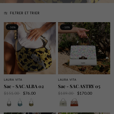
FILTRER ET TRIER
- 50%
- 10%
LAURA VITA
LAURA VITA
APERÇU RAPIDE
APERÇU RAPIDE
Sac - SAC ALBA 02
Sac - SAC ASTRY 05
$151.00
$76.00
$189.00
$170.00
Blanc
Bleu
Jaune
Blanc
Orange