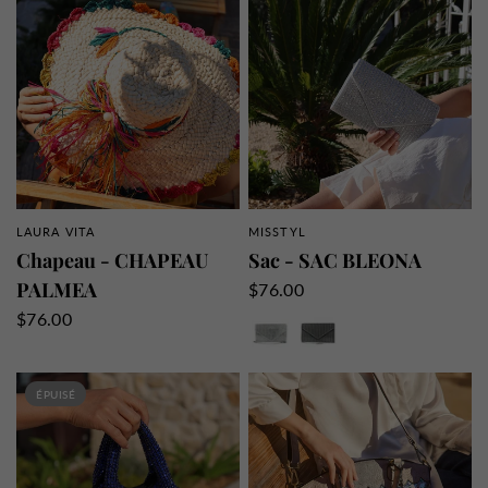
LAURA VITA
MISSTYL
APERÇU RAPIDE
APERÇU RAPIDE
Chapeau - CHAPEAU
Sac - SAC BLEONA
PALMEA
$76.00
Argent
Noir
$76.00
ÉPUISÉ