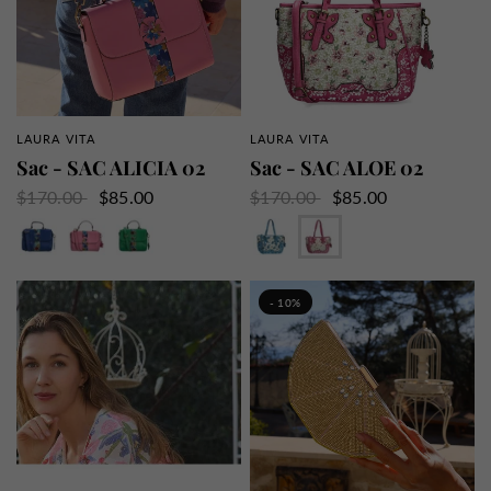
LAURA VITA
LAURA VITA
APERÇU RAPIDE
APERÇU RAPIDE
Sac - SAC ALICIA 02
Sac - SAC ALOE 02
$170.00
$85.00
$170.00
$85.00
Bleu
Rose
Vert
Bleu
Rose
- 10%