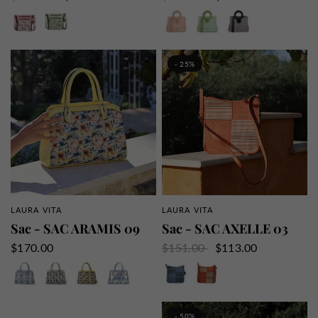
Rose
Vert
Rose
Vert
Noir
- 25%
LAURA VITA
LAURA VITA
APERÇU RAPIDE
APERÇU RAPIDE
Sac - SAC ARAMIS 09
Sac - SAC AXELLE 03
$170.00
$151.00
$113.00
Bleu
Gris
Jaune
Indigo
Bleu
Orange
- 50%