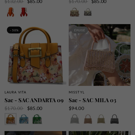
$132.00
$85.00
$170.00
$85.00
Orange
Rouge
Beige
Bleu
- 50%
ÉPUISÉ
LAURA VITA
MISSTYL
APERÇU RAPIDE
APERÇU RAPIDE
Sac - SAC ANDARTA 09
Sac - SAC MILA 03
$170.00
$85.00
$94.00
Jaune
Bleu
Vert
Argent
Rose
Or
Noir