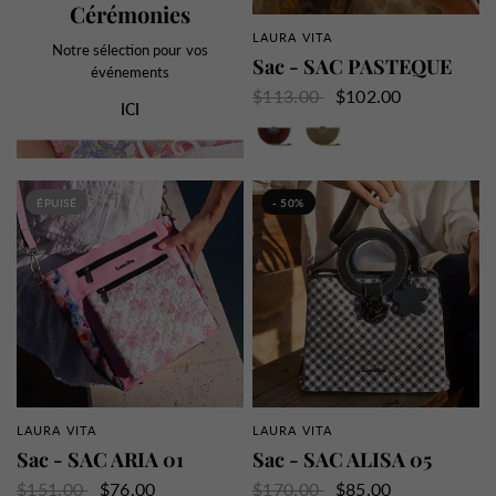
Cérémonies
LAURA VITA
APERÇU RAPIDE
Notre sélection pour vos
Sac - SAC PASTEQUE
événements
$113.00
$102.00
ICI
Rouge
Or
ÉPUISÉ
- 50%
LAURA VITA
LAURA VITA
APERÇU RAPIDE
APERÇU RAPIDE
Sac - SAC ARIA 01
Sac - SAC ALISA 05
$151.00
$76.00
$170.00
$85.00