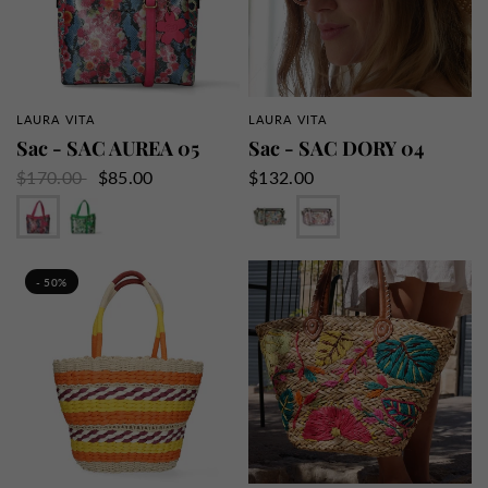
LAURA VITA
LAURA VITA
APERÇU RAPIDE
APERÇU RAPIDE
Sac - SAC AUREA 05
Sac - SAC DORY 04
$170.00
$85.00
$132.00
Fushia
Vert
Argent
Lilas
- 50%