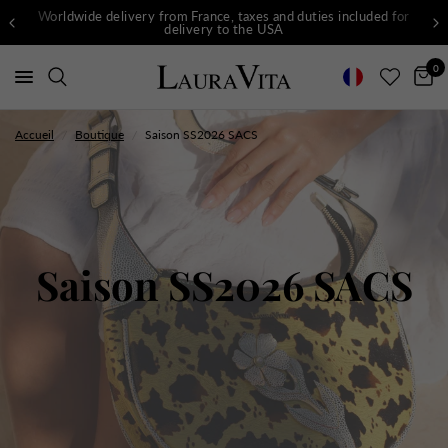
Worldwide delivery from France, taxes and duties included for
delivery to the USA
0
Accueil
/
Boutique
/
Saison SS2026 SACS
Saison SS2026 SACS