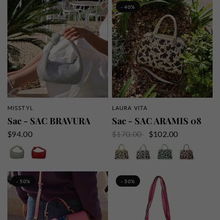
- 40%
MISSTYL
LAURA VITA
APERÇU RAPIDE
APERÇU RAPIDE
Sac - SAC BRAVURA
Sac - SAC ARAMIS 08
$94.00
$170.00
$102.00
Argent
Rouge
Beige
Blanc
Ciel
Rose
- 50%
- 50%