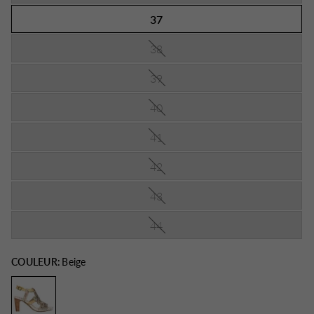
37
38
39
40
41
42
43
44
COULEUR:
Beige