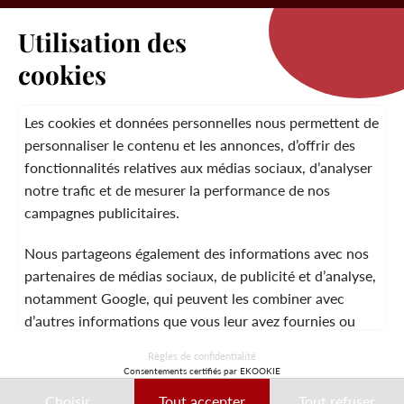
Utilisation des
cookies
LA MARQUE
Les cookies et données personnelles nous permettent de
personnaliser le contenu et les annonces, d’offrir des
fonctionnalités relatives aux médias sociaux, d’analyser
SERVICE CLIENT
notre trafic et de mesurer la performance de nos
campagnes publicitaires.
Nous partageons également des informations avec nos
MENTIONS LÉGALES
CGV
CONTACT
partenaires de médias sociaux, de publicité et d’analyse,
notamment Google, qui peuvent les combiner avec
d’autres informations que vous leur avez fournies ou
qu’ils ont collectées lors de votre utilisation de leurs
© 2026 Laura Vita
Règles de confidentialité
services.
Consentements certifiés par EKOOKIE
DESIGNED BY LOBSTTER
Choisir
Tout accepter
Tout refuser