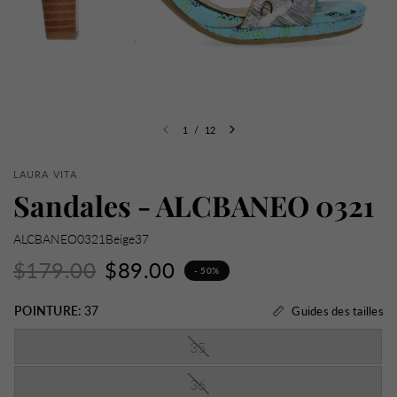
1
/
12
LAURA VITA
Sandales - ALCBANEO 0321
ALCBANEO0321Beige37
$179.00
$89.00
- 50%
POINTURE:
37
Guides des tailles
35
36