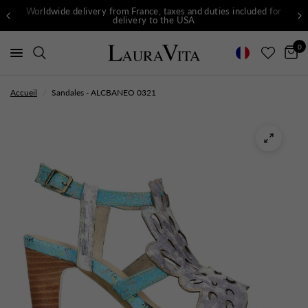
Worldwide delivery from France, taxes and duties included for
delivery to the USA
0
Accueil
/
Sandales - ALCBANEO 0321