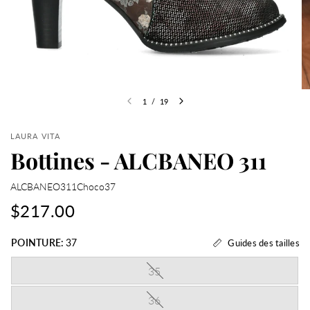
1
/
19
LAURA VITA
Bottines - ALCBANEO 311
ALCBANEO311Choco37
$217.00
POINTURE:
37
Guides des tailles
35
36