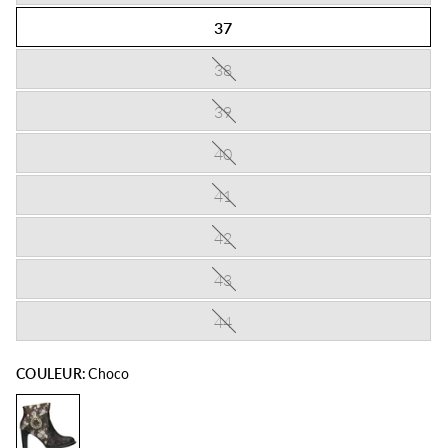
37
38
39
40
41
42
43
44
COULEUR:
Choco