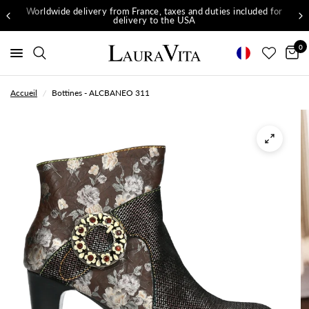
Worldwide delivery from France, taxes and duties included for
delivery to the USA
0
Accueil
/
Bottines - ALCBANEO 311