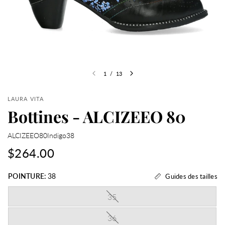
1
/
13
LAURA VITA
Bottines - ALCIZEEO 80
ALCIZEEO80Indigo38
$264.00
POINTURE:
38
Guides des tailles
35
36