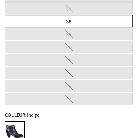
37
38
39
40
41
42
43
44
COULEUR:
Indigo