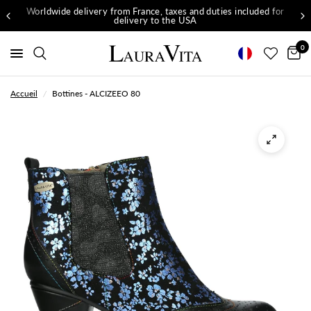
Worldwide delivery from France, taxes and duties included for
delivery to the USA
0
Accueil
/
Bottines - ALCIZEEO 80