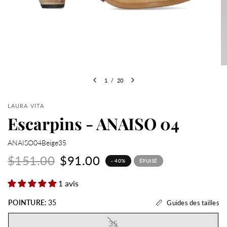
1
/
20
LAURA VITA
Escarpins - ANAISO 04
ANAISO04Beige35
$151.00
$91.00
- 40%
ÉPUISÉ
1 avis
POINTURE:
35
Guides des tailles
35