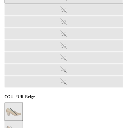
36
37
38
39
40
41
42
COULEUR:
Beige
Beige
Gris