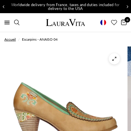
Worldwide delivery from France, taxes and duties included for
delivery to the USA
0
Accueil
/
Escarpins - ANAISO 04