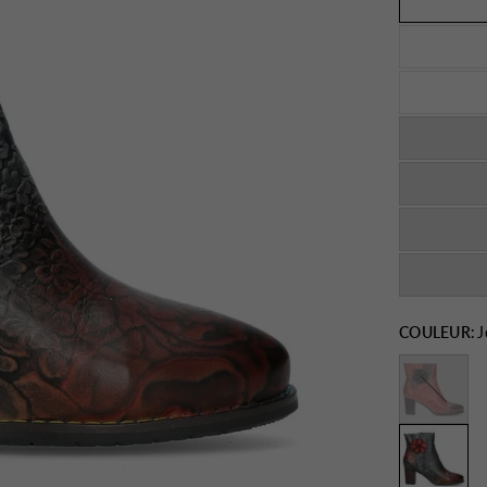
COULEUR:
J
Rouge