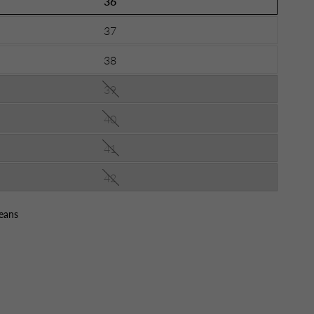
36
37
38
39
40
41
42
eans