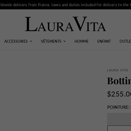
ldwide delivery from France, taxes and duties included for delivery to the
ACCESSOIRES
VÊTEMENTS
HOMME
ENFANT
OUTLE
LAURA VITA
Botti
$255.0
POINTURE: