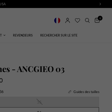
 USA
0
T
REVENDEURS
RECHERCHER SUR LE SITE
nes - ANCGIEO 03
0
36
Guides des tailles
35