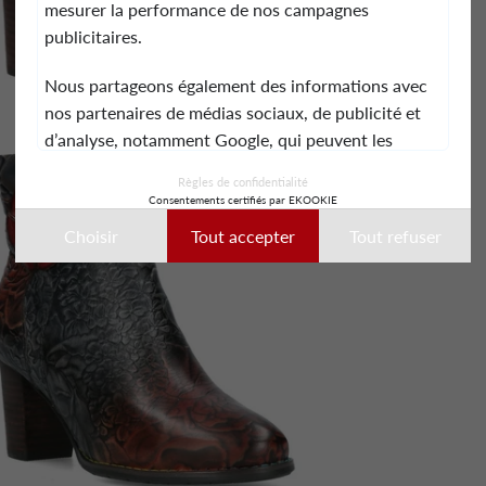
mesurer la performance de nos campagnes
publicitaires.
Nous partageons également des informations avec
nos partenaires de médias sociaux, de publicité et
d’analyse, notamment Google, qui peuvent les
combiner avec d’autres informations que vous leur
Règles de confidentialité
avez fournies ou qu’ils ont collectées lors de votre
Consentements certifiés par EKOOKIE
utilisation de leurs services.
Choisir
Tout accepter
Tout refuser
Ces données peuvent notamment être utilisées à
des fins de personnalisation des annonces. Vous
pouvez accepter, refuser ou personnaliser vos choix
à tout moment.