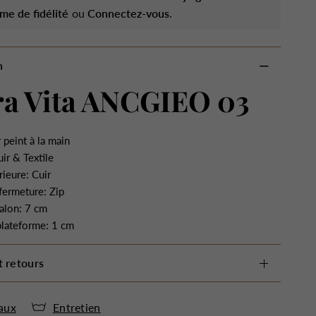
me de fidélité
ou
Connectez-vous
.
n
ra Vita ANCGIEO 03
 peint à la main
ir & Textile
rieure: Cuir
fermeture: Zip
alon: 7 cm
plateforme: 1 cm
t retours
aux
Entretien