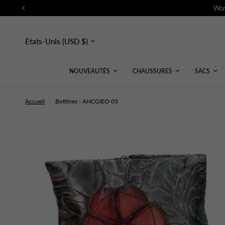
Wor
Mettre
à
jour
le
pays/la
NOUVEAUTÉS
CHAUSSURES
SACS
région
Accueil
/
Bottines - ANCGIEO 03