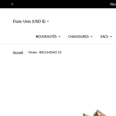
Wor
Mettre
à
jour
le
pays/la
NOUVEAUTÉS
CHAUSSURES
SACS
région
Accueil
/
Mules - BECLINDAO 25