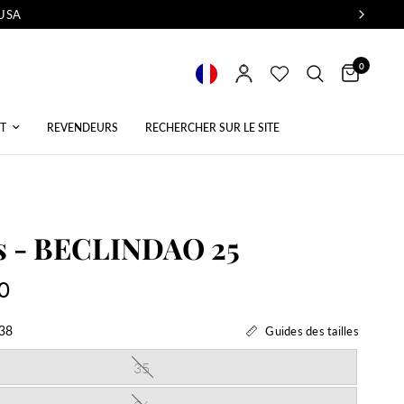
 USA
0
T
REVENDEURS
RECHERCHER SUR LE SITE
s - BECLINDAO 25
0
38
Guides des tailles
35