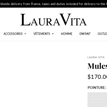
ldwide delivery from France, taxes and duties included for delivery to the
ACCESSOIRES
VÊTEMENTS
HOMME
ENFANT
OUTLE
LAURA VITA
Mule
$170.0
POINTURE: