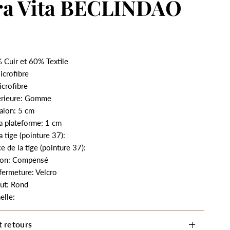
ra Vita BECLINDAO
 Cuir et 60% Textile
icrofibre
crofibre
érieure: Gomme
alon: 5 cm
a plateforme: 1 cm
a tige (pointure 37):
e de la tige (pointure 37):
lon: Compensé
fermeture: Velcro
ut: Rond
elle:
t retours