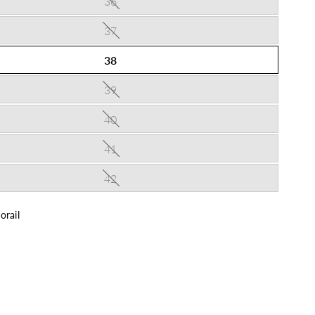
36
37
38
39
40
41
42
orail