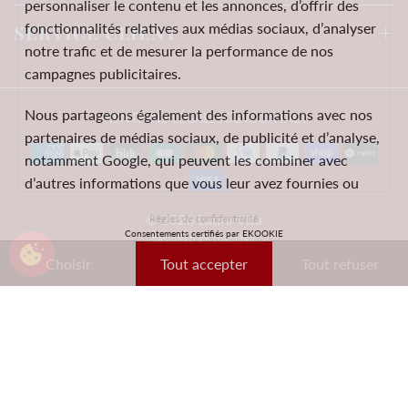
personnaliser le contenu et les annonces, d’offrir des
fonctionnalités relatives aux médias sociaux, d’analyser
SERVICE CLIENT
notre trafic et de mesurer la performance de nos
campagnes publicitaires.
Nous partageons également des informations avec nos
MENTIONS LÉGALES
CGV
CONTACT
partenaires de médias sociaux, de publicité et d’analyse,
notamment Google, qui peuvent les combiner avec
d’autres informations que vous leur avez fournies ou
qu’ils ont collectées lors de votre utilisation de leurs
© 2026 Laura Vita
Règles de confidentialité
services.
Consentements certifiés par EKOOKIE
DESIGNED BY LOBSTTER
Choisir
Tout accepter
Tout refuser
Ces données peuvent notamment être utilisées à des
fins de personnalisation des annonces. Vous pouvez
accepter, refuser ou personnaliser vos choix à tout
moment.