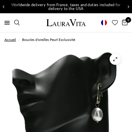
Worldwide delivery from France, taxes and duties included for
delivery to the USA
0
Accueil
/
Boucles d'oreilles Peurl Exclusivité