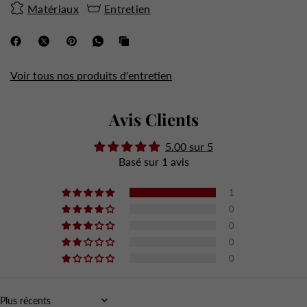
Matériaux
Entretien
Voir tous nos produits d'entretien
Avis Clients
5.00 sur 5
Basé sur 1 avis
1
0
0
0
0
Sort by