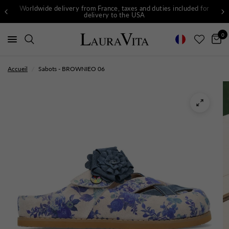
Worldwide delivery from France, taxes and duties included for
delivery to the USA
0
Accueil
/
Sabots - BROWNIEO 06