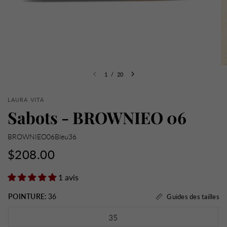
1
/
20
LAURA VITA
Sabots - BROWNIEO 06
BROWNIEO06Bleu36
$208.00
1 avis
POINTURE:
36
Guides des tailles
35