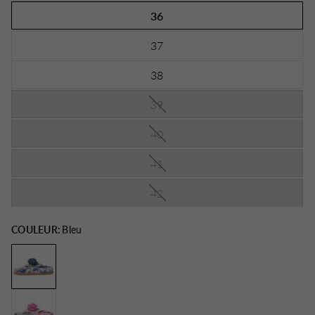
36
37
38
39
40
41
42
COULEUR:
Bleu