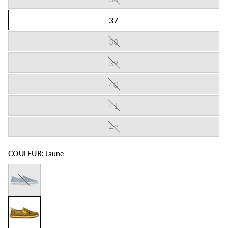
37
38
39
40
41
42
COULEUR:
Jaune
Bleu