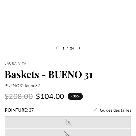
1
/
24
LAURA VITA
Baskets - BUENO 31
BUENO31Jaune37
$208.00
$104.00
- 50%
POINTURE:
37
Guides des tailles
35
36