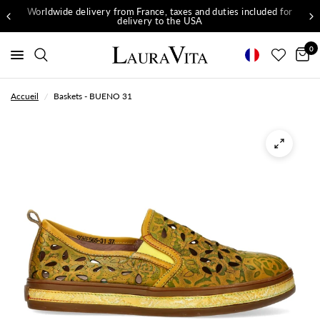
Worldwide delivery from France, taxes and duties included for
delivery to the USA
0
Accueil
/
Baskets - BUENO 31