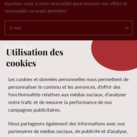
Inscrivez-vous à notre newsletter pour recevoir nos offres et
nouveautés en avant-première!
E-mail
.
Utilisation des
cookies
LA MARQUE
Les cookies et données personnelles nous permettent de
personnaliser le contenu et les annonces, d’offrir des
fonctionnalités relatives aux médias sociaux, d’analyser
SERVICE CLIENT
notre trafic et de mesurer la performance de nos
campagnes publicitaires.
Nous partageons également des informations avec nos
MENTIONS LÉGALES
CGV
CONTACT
partenaires de médias sociaux, de publicité et d’analyse,