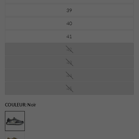
39
40
41
42
43
44
45
COULEUR:
Noir