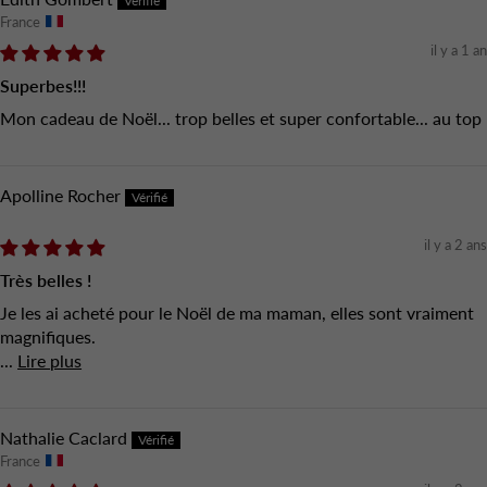
France
il y a 1 an
Superbes!!!
Mon cadeau de Noël... trop belles et super confortable... au top
Apolline Rocher
il y a 2 ans
Très belles !
Je les ai acheté pour le Noël de ma maman, elles sont vraiment
magnifiques.
...
Lire plus
Nathalie Caclard
France