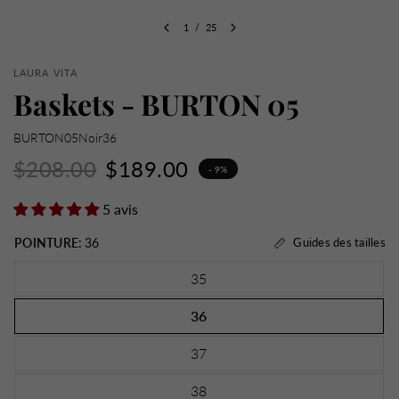
1
/
25
LAURA VITA
Baskets - BURTON 05
BURTON05Noir36
$208.00
$189.00
- 9%
5 avis
POINTURE:
36
Guides des tailles
35
36
37
38