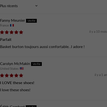
Sort by
Fanny Meunier
France
il y a 10 mois
Parfait
Basket burton toujours aussi confortable. J adore !
Carolyn McMakin
United States
il y a 1 an
I LOVE these shoes!
I love these shoes!
Édith Gombert