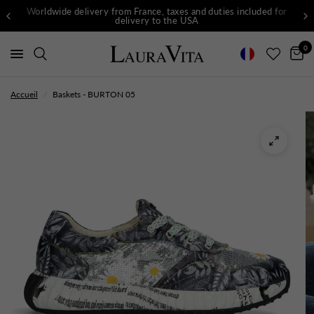
Worldwide delivery from France, taxes and duties included for
delivery to the USA
0
Accueil
/
Baskets - BURTON 05