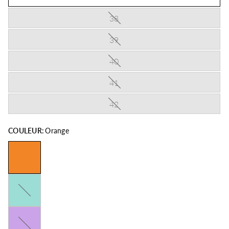
38
39
40
41
42
COULEUR:
Orange
Turquoise
Violet