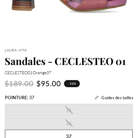
LAURA VITA
Sandales - CECLESTEO 01
CECLESTEO01Orange37
$189.00
$95.00
- 50%
POINTURE:
37
Guides des tailles
35
36
37