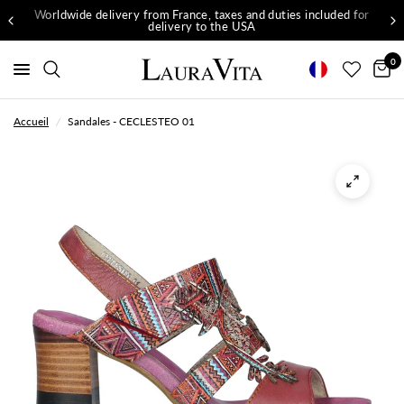
Worldwide delivery from France, taxes and duties included for
delivery to the USA
0
Accueil
/
Sandales - CECLESTEO 01