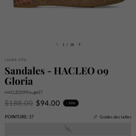
1
/
18
LAURA VITA
Sandales - HACLEO 09
Gloria
HACLEO09Rouge37
$188.00
$94.00
- 50%
POINTURE:
37
Guides des tailles
35