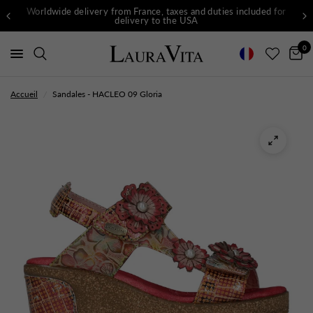
Worldwide delivery from France, taxes and duties included for
delivery to the USA
0
Accueil
/
Sandales - HACLEO 09 Gloria