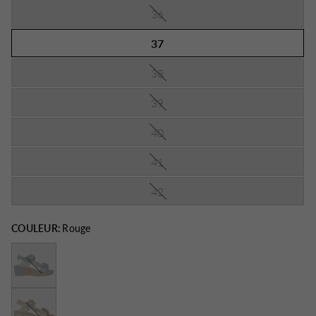
36
37
38
39
40
41
42
COULEUR:
Rouge
Bleu
Jaune