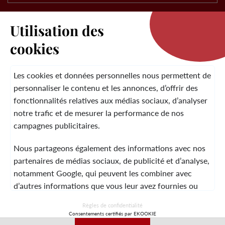
Utilisation des
cookies
LA MARQUE
Les cookies et données personnelles nous permettent de
personnaliser le contenu et les annonces, d’offrir des
fonctionnalités relatives aux médias sociaux, d’analyser
SERVICE CLIENT
notre trafic et de mesurer la performance de nos
campagnes publicitaires.
Nous partageons également des informations avec nos
MENTIONS LÉGALES
CGV
CONTACT
partenaires de médias sociaux, de publicité et d’analyse,
notamment Google, qui peuvent les combiner avec
d’autres informations que vous leur avez fournies ou
qu’ils ont collectées lors de votre utilisation de leurs
© 2026 Laura Vita
Règles de confidentialité
services.
Consentements certifiés par EKOOKIE
DESIGNED BY LOBSTTER