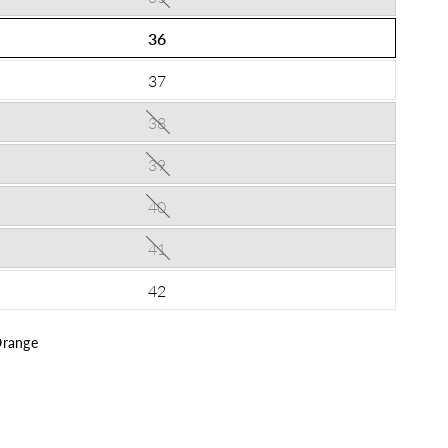
36
37
38
39
40
41
42
range