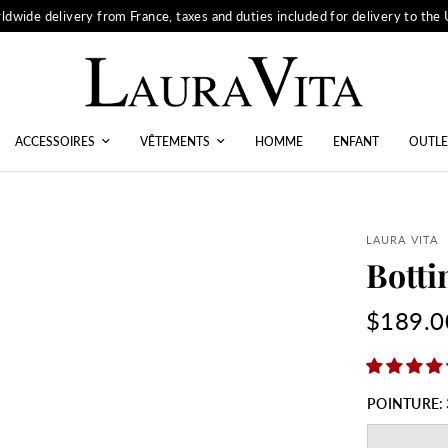
ldwide delivery from France, taxes and duties included for delivery to the
ACCESSOIRES
VÊTEMENTS
HOMME
ENFANT
OUTLE
LAURA VITA
Bott
$189.0
POINTURE: