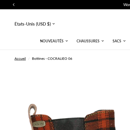
Wor
Mettre
à
jour
le
pays/la
NOUVEAUTÉS
CHAUSSURES
SACS
région
Accueil
/
Bottines - COCRALIEO 06