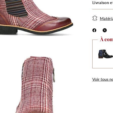
Livraison e
Matéri
À com
.
Utilisation des
cookies
Voir tous n
Les cookies et données personnelles nous
permettent de personnaliser le contenu et les
annonces, d’offrir des fonctionnalités relatives aux
médias sociaux, d’analyser notre trafic et de