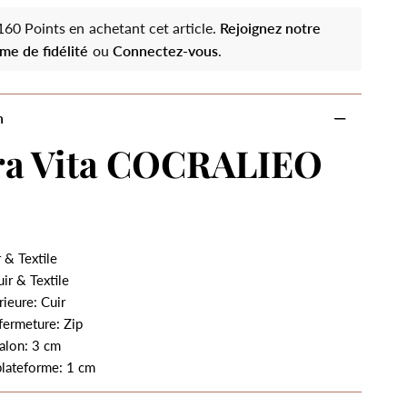
60 Points en achetant cet article.
Rejoignez notre
me de fidélité
ou
Connectez-vous
.
n
ra Vita COCRALIEO
 & Textile
ir & Textile
rieure: Cuir
fermeture: Zip
alon: 3 cm
plateforme: 1 cm