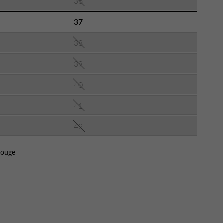
36
37
38
39
40
41
42
ouge