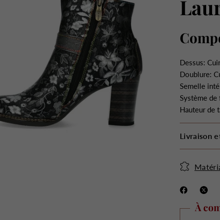
Lau
Compo
Dessus: Cuir
Doublure: Cu
Semelle inté
Système de 
Hauteur de t
Livraison e
Matéri
À com