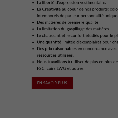
La l
iberté d'expression
vestimentaire.
La Créativité
au coeur de nos produits: colo
intemporels de par leur personnalité unique
Des matières de
première qualité
.
La
limitation du gaspillage
des matières.
Le chaussant et le
confort
étudiés pour
le p
Une
quantité limitée
d'exemplaires pour ch
Des
prix raisonnables
en concordance avec l
ressources utilisées.
Nous travaillons à utiliser de plus en plus d
FSC
, cuirs LWG et autres.
EN SAVOIR PLUS