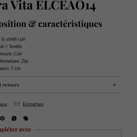
ra Vita ELCEAO14
sition & caractéristiques
 & simili cuir
ir / Textile
rieure: Cuir
fermeture: Zip
alon: 7 cm
t retours
aux
Entretien
pléter avec