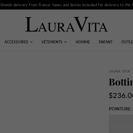
ldwide delivery from France, taxes and duties included for delivery to the
ACCESSOIRES
VÊTEMENTS
HOMME
ENFANT
OUTLE
LAURA VITA
Botti
$236.0
POINTURE: