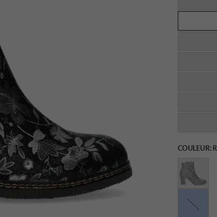
COULEUR:
R
Acier
Bleu