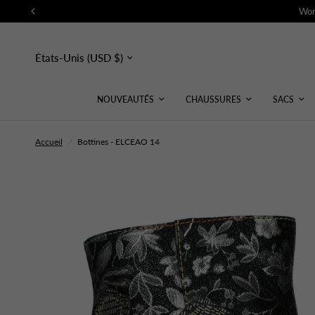
Wor
Mettre
à
jour
le
pays/la
NOUVEAUTÉS
CHAUSSURES
SACS
région
Accueil
/
Bottines - ELCEAO 14