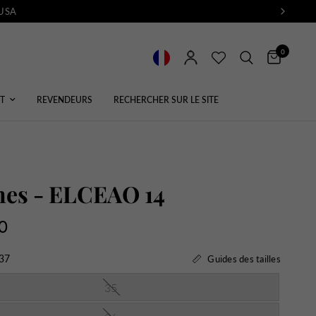
 USA
0
T
REVENDEURS
RECHERCHER SUR LE SITE
nes - ELCEAO 14
0
37
Guides des tailles
35