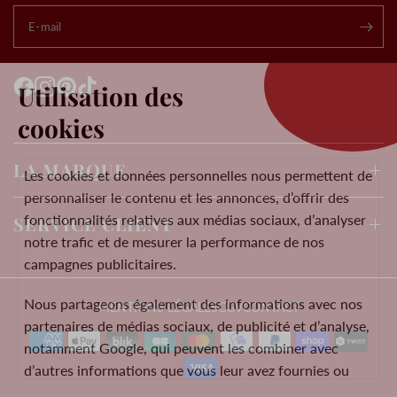
E-mail
.
Utilisation des
cookies
LA MARQUE
Les cookies et données personnelles nous permettent de
personnaliser le contenu et les annonces, d’offrir des
fonctionnalités relatives aux médias sociaux, d’analyser
SERVICE CLIENT
notre trafic et de mesurer la performance de nos
campagnes publicitaires.
Nous partageons également des informations avec nos
MENTIONS LÉGALES
CGV
CONTACT
partenaires de médias sociaux, de publicité et d’analyse,
notamment Google, qui peuvent les combiner avec
d’autres informations que vous leur avez fournies ou
qu’ils ont collectées lors de votre utilisation de leurs