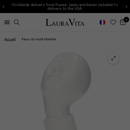
Worldwide delivery from France, taxes and duties included for
delivery to the USA
0
Accueil
/
Faux col roulé Martine