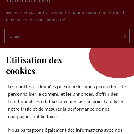
Inscrivez-vous à notre newsletter pour recevoir nos offres et
nouveautés en avant-première!
E-mail
.
Utilisation des
cookies
LA MARQUE
Les cookies et données personnelles nous permettent de
personnaliser le contenu et les annonces, d’offrir des
fonctionnalités relatives aux médias sociaux, d’analyser
SERVICE CLIENT
notre trafic et de mesurer la performance de nos
campagnes publicitaires.
Nous partageons également des informations avec nos
MENTIONS LÉGALES
CGV
CONTACT