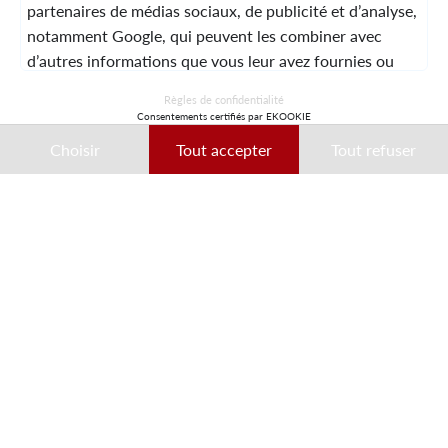
partenaires de médias sociaux, de publicité et d’analyse,
notamment Google, qui peuvent les combiner avec
d’autres informations que vous leur avez fournies ou
qu’ils ont collectées lors de votre utilisation de leurs
© 2026 Laura Vita
Règles de confidentialité
services.
Consentements certifiés par EKOOKIE
DESIGNED BY LOBSTTER
Choisir
Tout accepter
Tout refuser
Ces données peuvent notamment être utilisées à des
fins de personnalisation des annonces. Vous pouvez
accepter, refuser ou personnaliser vos choix à tout
moment.