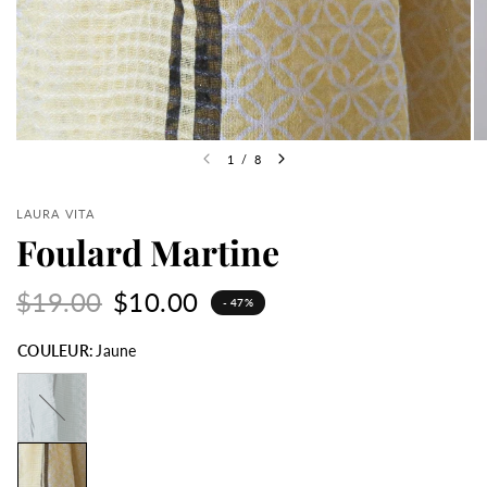
1
/
8
LAURA VITA
Foulard Martine
$19.00
$10.00
- 47%
COULEUR:
Jaune
Vert
d'eau