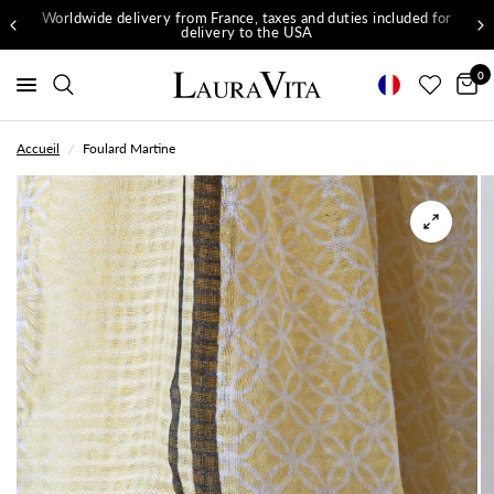
Worldwide delivery from France, taxes and duties included for
delivery to the USA
0
Accueil
/
Foulard Martine