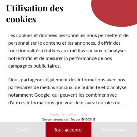
Utilisation des
cookies
LA MARQUE
Les cookies et données personnelles nous permettent de
personnaliser le contenu et les annonces, d’offrir des
fonctionnalités relatives aux médias sociaux, d’analyser
SERVICE CLIENT
notre trafic et de mesurer la performance de nos
campagnes publicitaires.
Nous partageons également des informations avec nos
MENTIONS LÉGALES
CGV
CONTACT
partenaires de médias sociaux, de publicité et d’analyse,
notamment Google, qui peuvent les combiner avec
d’autres informations que vous leur avez fournies ou
qu’ils ont collectées lors de votre utilisation de leurs
© 2026 Laura Vita
Règles de confidentialité
services.
Consentements certifiés par EKOOKIE
DESIGNED BY LOBSTTER
Choisir
Tout accepter
Tout refuser
Ces données peuvent notamment être utilisées à des