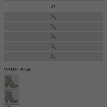
37
38
39
40
41
42
COULEUR:
Rouge
Jaune
Jeans