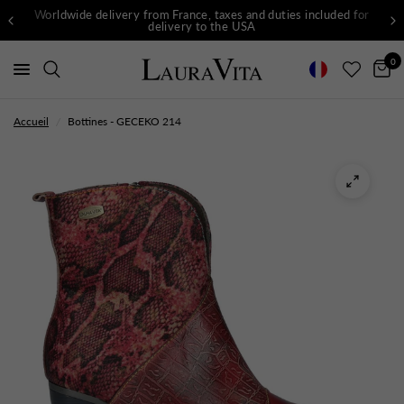
Worldwide delivery from France, taxes and duties included for
delivery to the USA
0
Accueil
/
Bottines - GECEKO 214