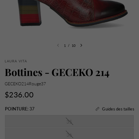
1
/
10
LAURA VITA
Bottines - GECEKO 214
GECEKO214Rouge37
$236.00
POINTURE:
37
Guides des tailles
35
36