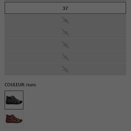
37
38
39
40
41
42
COULEUR:
Jeans