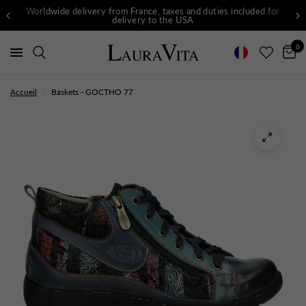
Worldwide delivery from France, taxes and duties included for
delivery to the USA
0
Accueil
/
Baskets - GOCTHO 77