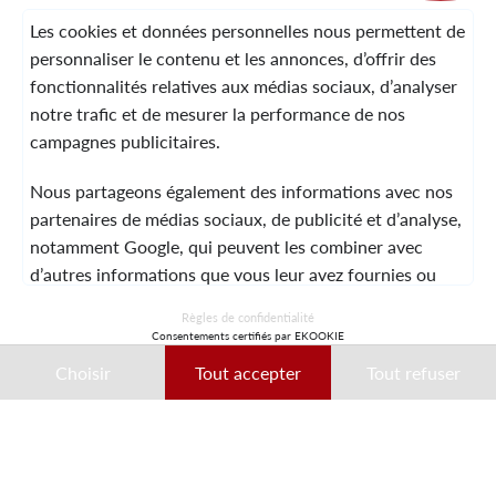
LA MARQUE
Les cookies et données personnelles nous permettent de
personnaliser le contenu et les annonces, d’offrir des
fonctionnalités relatives aux médias sociaux, d’analyser
SERVICE CLIENT
notre trafic et de mesurer la performance de nos
campagnes publicitaires.
Nous partageons également des informations avec nos
MENTIONS LÉGALES
CGV
CONTACT
partenaires de médias sociaux, de publicité et d’analyse,
notamment Google, qui peuvent les combiner avec
d’autres informations que vous leur avez fournies ou
qu’ils ont collectées lors de votre utilisation de leurs
© 2026 Laura Vita
Règles de confidentialité
services.
Consentements certifiés par EKOOKIE
DESIGNED BY LOBSTTER
Choisir
Tout accepter
Tout refuser
Ces données peuvent notamment être utilisées à des
fins de personnalisation des annonces. Vous pouvez
accepter, refuser ou personnaliser vos choix à tout
moment.