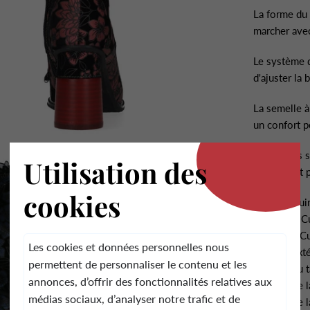
La forme du 
marcher avec
Le système d
d'ajuster la
La semelle 
.
un confort p
Ces bottes s
Utilisation des
que ce soit 
cookies
Dessus: Cui
Doublure: Cu
Première: Cu
Les cookies et données personnelles nous
Semelle ext
permettent de personnaliser le contenu et les
Hauteur du t
annonces, d’offrir des fonctionnalités relatives aux
Hauteur de l
médias sociaux, d’analyser notre trafic et de
Hauteur de l