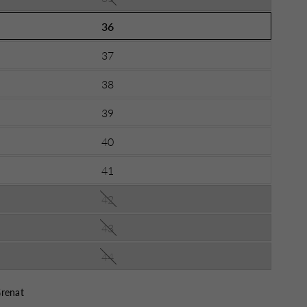
36
37
38
39
40
41
42
43
44
renat