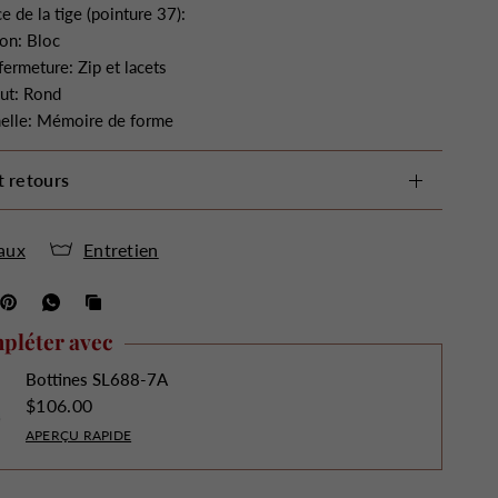
e de la tige (pointure 37):
on: Bloc
ermeture: Zip et lacets
ut: Rond
elle: Mémoire de forme
t retours
aux
Entretien
pléter avec
Bottines SL688-7A
$106.00
APERÇU RAPIDE