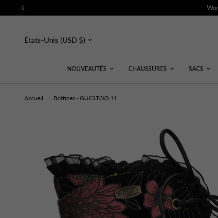
Wor
Mettre
à
jour
le
pays/la
NOUVEAUTÉS
CHAUSSURES
SACS
région
Accueil
/
Bottines - GUCSTOO 11