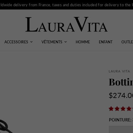
ldwide delivery from France, taxes and duties included for delivery to the
ACCESSOIRES
VÊTEMENTS
HOMME
ENFANT
OUTLE
LAURA VITA
Botti
$274.0
POINTURE: