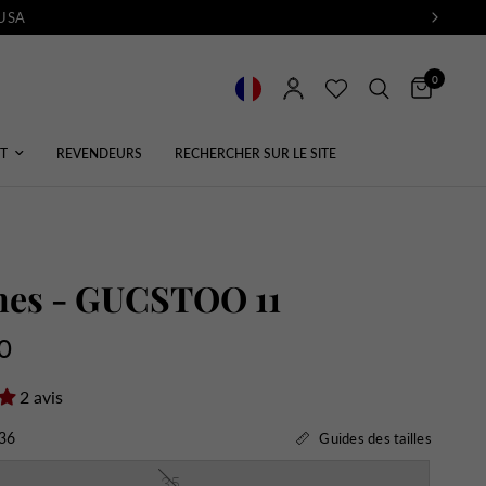
 USA
0
T
REVENDEURS
RECHERCHER SUR LE SITE
nes - GUCSTOO 11
0
2 avis
36
Guides des tailles
35