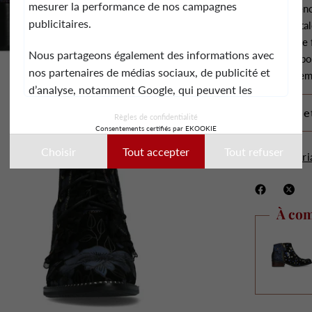
mesurer la performance de nos campagnes
Circonférenc
publicitaires.
Forme du tal
Système de f
Nous partageons également des informations avec
Forme du bo
nos partenaires de médias sociaux, de publicité et
Type de sem
d’analyse, notamment Google, qui peuvent les
combiner avec d’autres informations que vous leur
Livraison e
Règles de confidentialité
avez fournies ou qu’ils ont collectées lors de votre
Consentements certifiés par EKOOKIE
utilisation de leurs services.
Choisir
Tout accepter
Tout refuser
Matéri
Ces données peuvent notamment être utilisées à
des fins de personnalisation des annonces. Vous
pouvez accepter, refuser ou personnaliser vos choix
À com
à tout moment.