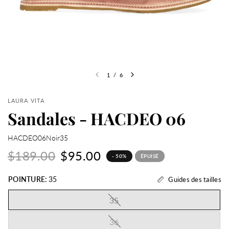
1
/
6
LAURA VITA
Sandales - HACDEO 06
HACDEO06Noir35
$189.00
$95.00
- 50%
ÉPUISÉ
POINTURE:
35
Guides des tailles
35
36