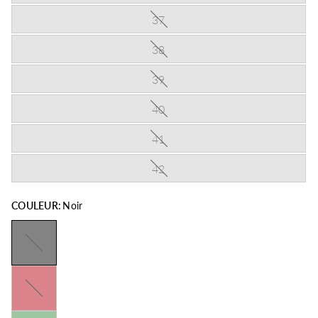
37
38
39
40
41
42
COULEUR:
Noir
Noir
Rouge