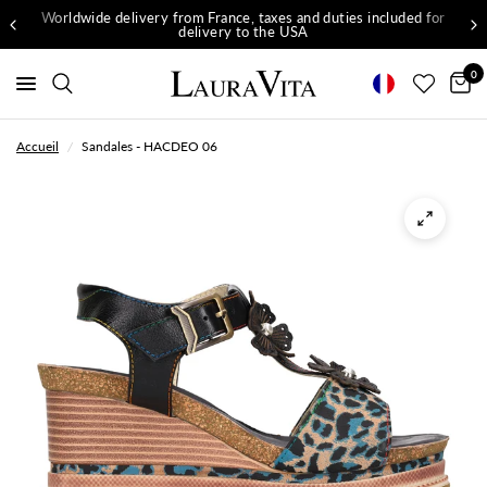
Worldwide delivery from France, taxes and duties included for
delivery to the USA
0
Accueil
/
Sandales - HACDEO 06