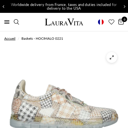
Worldwide delivery from France, taxes and duties included for
delivery to the USA
0
Accueil
/
Baskets - HOCIMALO 0221