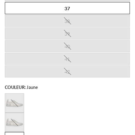
37
38
39
40
41
42
COULEUR:
Jaune
Beige
Fushia