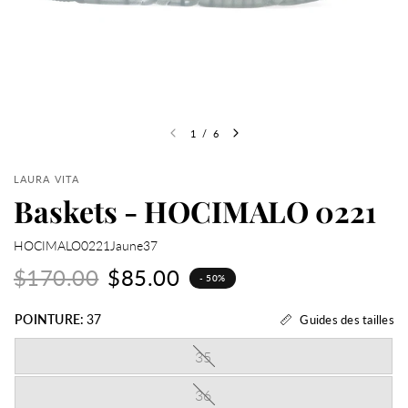
1
/
6
LAURA VITA
Baskets - HOCIMALO 0221
HOCIMALO0221Jaune37
$170.00
$85.00
- 50%
POINTURE:
37
Guides des tailles
35
36